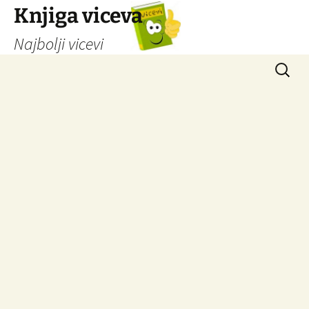
Knjiga viceva
Najbolji vicevi
Idi
Pretrag
na
sadržaj