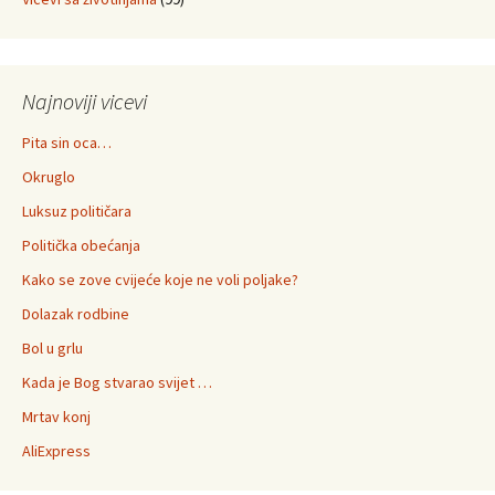
Najnoviji vicevi
Pita sin oca…
Okruglo
Luksuz političara
Politička obećanja
Kako se zove cvijeće koje ne voli poljake?
Dolazak rodbine
Bol u grlu
Kada je Bog stvarao svijet …
Mrtav konj
AliExpress