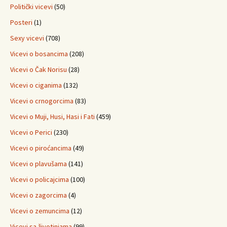
Politički vicevi
(50)
Posteri
(1)
Sexy vicevi
(708)
Vicevi o bosancima
(208)
Vicevi o Čak Norisu
(28)
Vicevi o ciganima
(132)
Vicevi o crnogorcima
(83)
Vicevi o Muji, Husi, Hasi i Fati
(459)
Vicevi o Perici
(230)
Vicevi o piroćancima
(49)
Vicevi o plavušama
(141)
Vicevi o policajcima
(100)
Vicevi o zagorcima
(4)
Vicevi o zemuncima
(12)
Vicevi sa životinjama
(99)