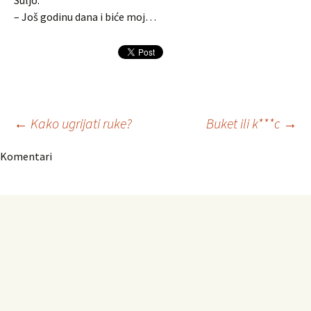
Suljo:
– Još godinu dana i biće moj…
Navigacija
←
Kako ugrijati ruke?
Buket ili k***c
→
Komentari
članaka