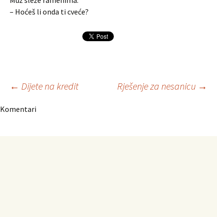
Muž sleže ramenima:
– Hoćeš li onda ti cveće?
Navigacija
←
Dijete na kredit
Rješenje za nesanicu
→
Komentari
članaka