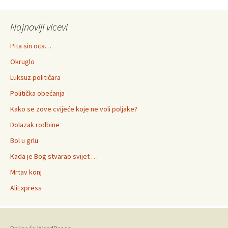
Najnoviji vicevi
Pita sin oca…
Okruglo
Luksuz političara
Politička obećanja
Kako se zove cvijeće koje ne voli poljake?
Dolazak rodbine
Bol u grlu
Kada je Bog stvarao svijet …
Mrtav konj
AliExpress