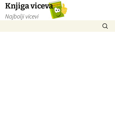
Knjiga viceva
Najbolji vicevi
Idi
Pretrag
na
sadržaj