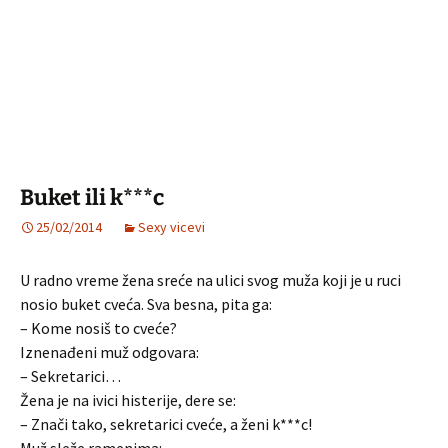
Buket ili k***c
25/02/2014
Sexy vicevi
U radno vreme žena sreće na ulici svog muža koji je u ruci
nosio buket cveća. Sva besna, pita ga:
– Kome nosiš to cveće?
Iznenađeni muž odgovara:
– Sekretarici…
Žena je na ivici histerije, dere se:
– Znači tako, sekretarici cveće, a ženi k***c!