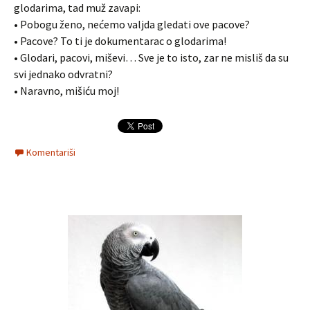
glodarima, tad muž zavapi:
• Pobogu ženo, nećemo valjda gledati ove pacove?
• Pacove? To ti je dokumentarac o glodarima!
• Glodari, pacovi, miševi… Sve je to isto, zar ne misliš da su
svi jednako odvratni?
• Naravno, mišiću moj!
Komentariši