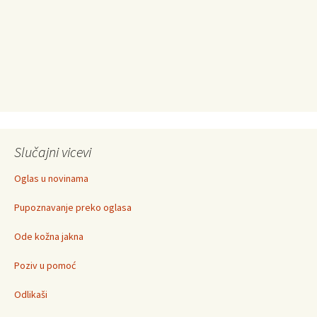
Slučajni vicevi
Oglas u novinama
Pupoznavanje preko oglasa
Ode kožna jakna
Poziv u pomoć
Odlikaši