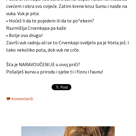
cvećem i obra svo cvijeće. Zatim krene kroz šumu i naiđe na
vuka. Vuk je pita:
• Hoćeš li da te pojedem ili da te po*ebem?
Razmišlja Crvenkapa pa kaže:
• Bolje ovo drugo!
Završi vuk radnju ali se to Crvenkapi svidjelo pa je htela još. I
tako nekoliko puta, dok vuk ne crče.
Šta je NARAVOUČENIJE u ovoj priči?
Pošalješ kurvu u prirodu i sjebe ti i floru i faunu!
Komentariši