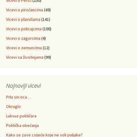
Vicevi o Perici
(230)
Vicevi o piroćancima
(49)
Vicevi o plavušama
(141)
Vicevi o policajcima
(100)
Vicevi o zagorcima
(4)
Vicevi o zemuncima
(12)
Vicevi sa životinjama
(99)
Najnoviji vicevi
Pita sin oca…
Okruglo
Luksuz političara
Politička obećanja
Kako se zove cvijeće koje ne voli poljake?