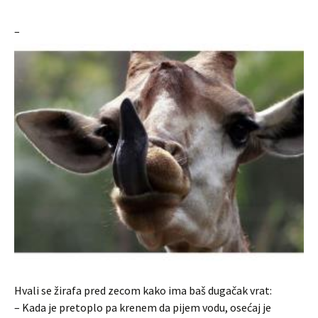
–
Hvali se žirafa pred zecom kako ima baš dugačak vrat:
– Kada je pretoplo pa krenem da pijem vodu, osećaj je