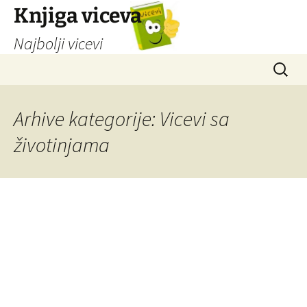
Knjiga viceva
Najbolji vicevi
Idi
Pretrag
na
sadržaj
Arhive kategorije: Vicevi sa
životinjama