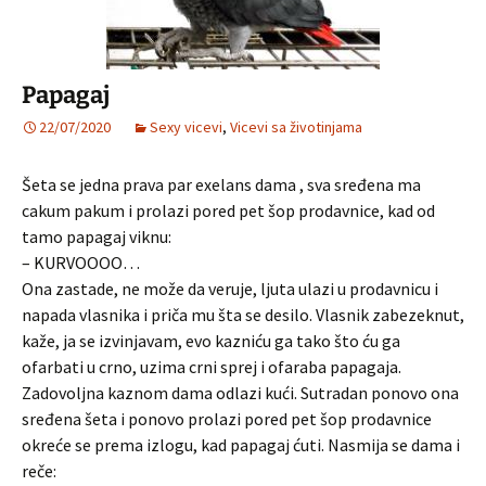
Papagaj
22/07/2020
Sexy vicevi
,
Vicevi sa životinjama
Šeta se jedna prava par exelans dama , sva sređena ma
cakum pakum i prolazi pored pet šop prodavnice, kad od
tamo papagaj viknu:
– KURVOOOO…
Ona zastade, ne može da veruje, ljuta ulazi u prodavnicu i
napada vlasnika i priča mu šta se desilo. Vlasnik zabezeknut,
kaže, ja se izvinjavam, evo kazniću ga tako što ću ga
ofarbati u crno, uzima crni sprej i ofaraba papagaja.
Zadovoljna kaznom dama odlazi kući. Sutradan ponovo ona
sređena šeta i ponovo prolazi pored pet šop prodavnice
okreće se prema izlogu, kad papagaj ćuti. Nasmija se dama i
reče: