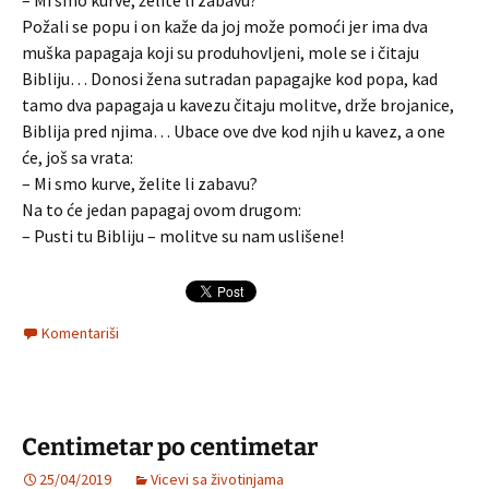
– Mi smo kurve, želite li zabavu?
Požali se popu i on kaže da joj može pomoći jer ima dva
muška papagaja koji su produhovljeni, mole se i čitaju
Bibliju… Donosi žena sutradan papagajke kod popa, kad
tamo dva papagaja u kavezu čitaju molitve, drže brojanice,
Biblija pred njima… Ubace ove dve kod njih u kavez, a one
će, još sa vrata:
– Mi smo kurve, želite li zabavu?
Na to će jedan papagaj ovom drugom:
– Pusti tu Bibliju – molitve su nam uslišene!
Komentariši
Centimetar po centimetar
25/04/2019
Vicevi sa životinjama