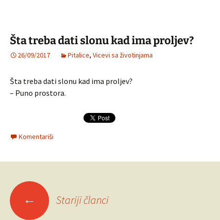
Šta treba dati slonu kad ima proljev?
26/09/2017
Pitalice
,
Vicevi sa životinjama
Šta treba dati slonu kad ima proljev?
– Puno prostora.
Komentariši
Navigacija
←
Stariji članci