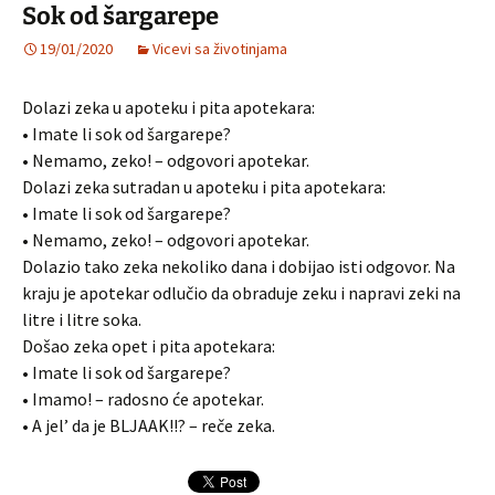
Sok od šargarepe
19/01/2020
Vicevi sa životinjama
Dolazi zeka u apoteku i pita apotekara:
• Imate li sok od šargarepe?
• Nemamo, zeko! – odgovori apotekar.
Dolazi zeka sutradan u apoteku i pita apotekara:
• Imate li sok od šargarepe?
• Nemamo, zeko! – odgovori apotekar.
Dolazio tako zeka nekoliko dana i dobijao isti odgovor. Na
kraju je apotekar odlučio da obraduje zeku i napravi zeki na
litre i litre soka.
Došao zeka opet i pita apotekara:
• Imate li sok od šargarepe?
• Imamo! – radosno će apotekar.
• A jel’ da je BLJAAK!!? – reče zeka.