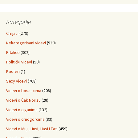
Kategorije
Crnjaci
(279)
Nekategorisani vicevi
(530)
Pitalice
(302)
Politički vicevi
(50)
Posteri
(1)
Sexy vicevi
(708)
Vicevi o bosancima
(208)
Vicevi o Čak Norisu
(28)
Vicevi o ciganima
(132)
Vicevi o crnogorcima
(83)
Vicevi o Muji, Husi, Hasi i Fati
(459)