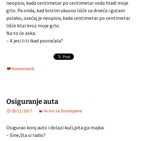
neopisiv, kada centimetar po centimetar voda hladi moje
grlo. Pa onda, kad brstim ukusno liśće sa drveća i gutam
polako, osećaj je neopisiv, kada centimetar po centimetar
lišće klizi kroz moje grlo.
Na to će zeka:
– A jesi li ti ikad povraćala?
Komentariši
Osiguranje auta
28/11/2017
Vicevi sa životinjama
Osigurao konj auto i dolazi kući,pita ga majka:
– Sine,šta si radio?