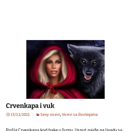
Crvenkapa i vuk
15/12/2021
Sexy vicevi
,
Vicevi sa životinjama
Pošla Crvenkapa kod bake u šumu. Usput naiđe na livadu sa