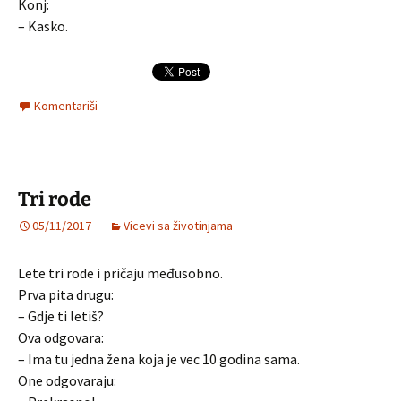
Konj:
– Kasko.
Komentariši
Tri rode
05/11/2017
Vicevi sa životinjama
Lete tri rode i pričaju međusobno.
Prva pita drugu:
– Gdje ti letiš?
Ova odgovara:
– Ima tu jedna žena koja je vec 10 godina sama.
One odgovaraju: