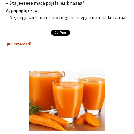
– Šta jeeeeee maca pojela jezik haaaa?
A, papagaj će joj:
– Ne, nego kad sam u smokingu ne razgovaram sa kurvama!
Komentariši