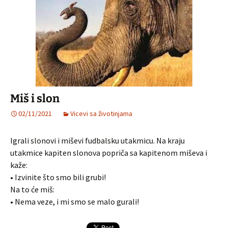
Miš i slon
02/11/2021
Vicevi sa životinjama
Igrali slonovi i miševi fudbalsku utakmicu. Na kraju
utakmice kapiten slonova popriča sa kapitenom miševa i
kaže:
• Izvinite što smo bili grubi!
Na to će miš:
• Nema veze, i mi smo se malo gurali!