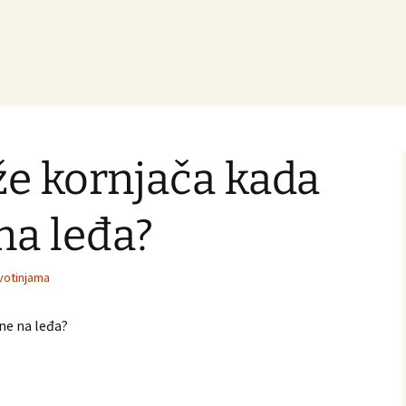
e kornjača kada
na leđa?
ivotinjama
ne na leđa?