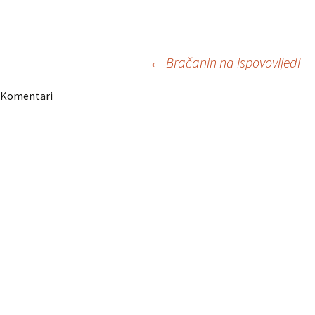
Navigacija
←
Bračanin na ispovovijedi
Komentari
članaka