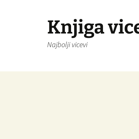
Knjiga vic
Najbolji vicevi
Idi
na
sadržaj