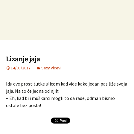
Lizanje jaja
14/03/2017
Sexy vicevi
Idu dve prostitutke ulicom kad vide kako jedan pas liže svoja
jaja. Na to će jedna od njih:
– Eh, kad bi i muškarci mogli to da rade, odmah bismo
ostale bez posla!