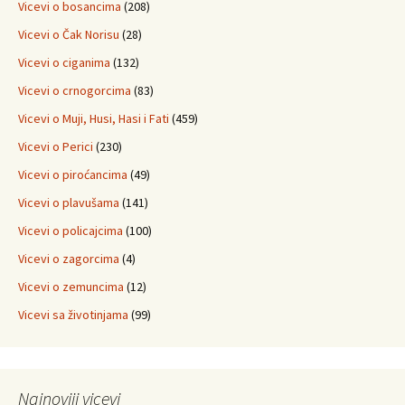
Vicevi o bosancima
(208)
Vicevi o Čak Norisu
(28)
Vicevi o ciganima
(132)
Vicevi o crnogorcima
(83)
Vicevi o Muji, Husi, Hasi i Fati
(459)
Vicevi o Perici
(230)
Vicevi o piroćancima
(49)
Vicevi o plavušama
(141)
Vicevi o policajcima
(100)
Vicevi o zagorcima
(4)
Vicevi o zemuncima
(12)
Vicevi sa životinjama
(99)
Najnoviji vicevi