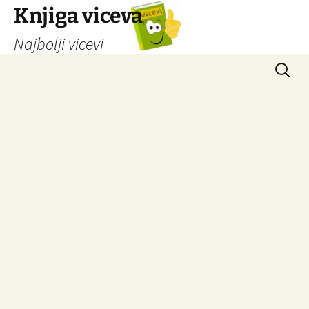
Knjiga viceva
Najbolji vicevi
Idi
Pretrag
na
sadržaj