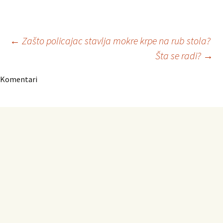
Navigacija
←
Zašto policajac stavlja mokre krpe na rub stola?
Šta se radi?
→
članaka
Komentari