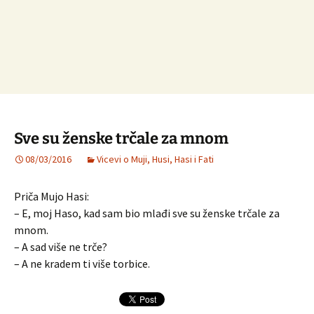
Sve su ženske trčale za mnom
08/03/2016
Vicevi o Muji, Husi, Hasi i Fati
Priča Mujo Hasi:
– E, moj Haso, kad sam bio mlađi sve su ženske trčale za
mnom.
– A sad više ne trče?
– A ne kradem ti više torbice.