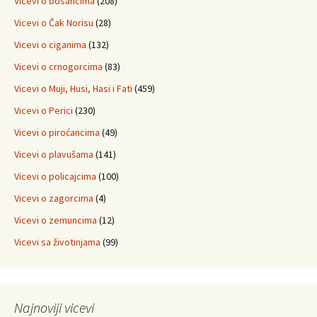
Vicevi o bosancima
(208)
Vicevi o Čak Norisu
(28)
Vicevi o ciganima
(132)
Vicevi o crnogorcima
(83)
Vicevi o Muji, Husi, Hasi i Fati
(459)
Vicevi o Perici
(230)
Vicevi o piroćancima
(49)
Vicevi o plavušama
(141)
Vicevi o policajcima
(100)
Vicevi o zagorcima
(4)
Vicevi o zemuncima
(12)
Vicevi sa životinjama
(99)
Najnoviji vicevi