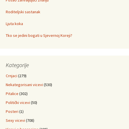
Posao zahvaljujući znanju
Roditeljski sastanak
Ljuta koka
Tko se jedini bogati u Sjevernoj Koreji?
Kategorije
Crnjaci
(279)
Nekategorisani vicevi
(530)
Pitalice
(302)
Politički vicevi
(50)
Posteri
(1)
Sexy vicevi
(708)