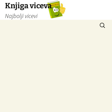
Knjiga viceva
Najbolji vicevi
Idi
Pretrag
na
sadržaj