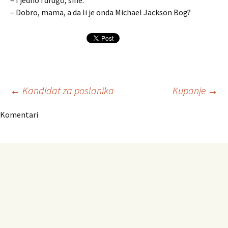
– I jedno i drugo, sine.
– Dobro, mama, a da li je onda Michael Jackson Bog?
Navigacija
←
Kandidat za poslanika
Kupanje
→
Komentari
članaka