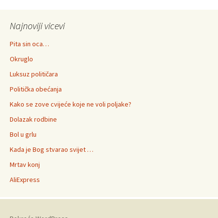
Najnoviji vicevi
Pita sin oca…
Okruglo
Luksuz političara
Politička obećanja
Kako se zove cvijeće koje ne voli poljake?
Dolazak rodbine
Bol u grlu
Kada je Bog stvarao svijet …
Mrtav konj
AliExpress