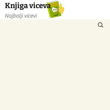
Knjiga viceva
Najbolji vicevi
Idi
Pretrag
na
sadržaj