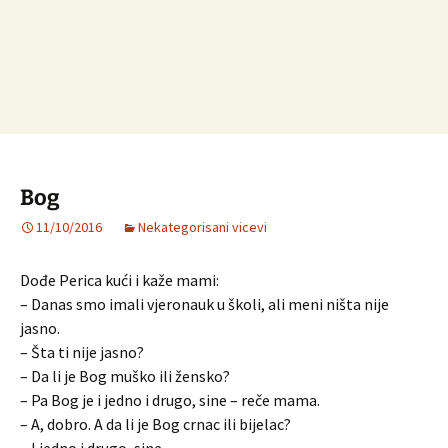
Bog
11/10/2016
Nekategorisani vicevi
Dođe Perica kući i kaže mami:
– Danas smo imali vjeronauk u školi, ali meni ništa nije
jasno.
– Šta ti nije jasno?
– Da li je Bog muško ili žensko?
– Pa Bog je i jedno i drugo, sine – reče mama.
– A, dobro. A da li je Bog crnac ili bijelac?