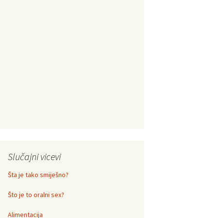
Slučajni vicevi
Šta je tako smiješno?
Što je to oralni sex?
Alimentacija