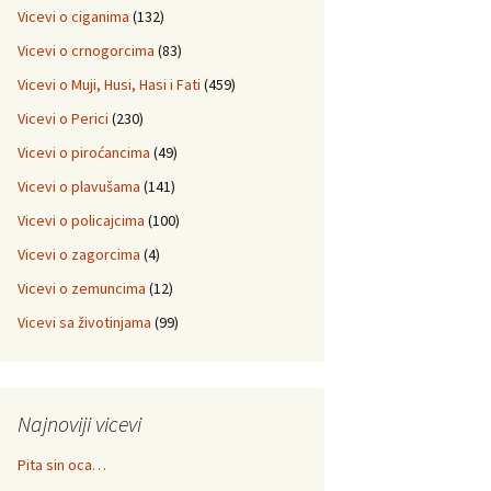
Vicevi o ciganima
(132)
Vicevi o crnogorcima
(83)
Vicevi o Muji, Husi, Hasi i Fati
(459)
Vicevi o Perici
(230)
Vicevi o piroćancima
(49)
Vicevi o plavušama
(141)
Vicevi o policajcima
(100)
Vicevi o zagorcima
(4)
Vicevi o zemuncima
(12)
Vicevi sa životinjama
(99)
Najnoviji vicevi
Pita sin oca…