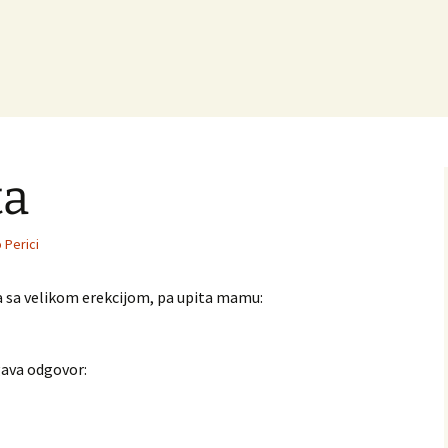
ta
o Perici
a sa velikom erekcijom, pa upita mamu:
egava odgovor: