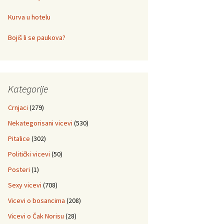
Kurva u hotelu
Bojiš li se paukova?
Kategorije
Crnjaci
(279)
Nekategorisani vicevi
(530)
Pitalice
(302)
Politički vicevi
(50)
Posteri
(1)
Sexy vicevi
(708)
Vicevi o bosancima
(208)
Vicevi o Čak Norisu
(28)