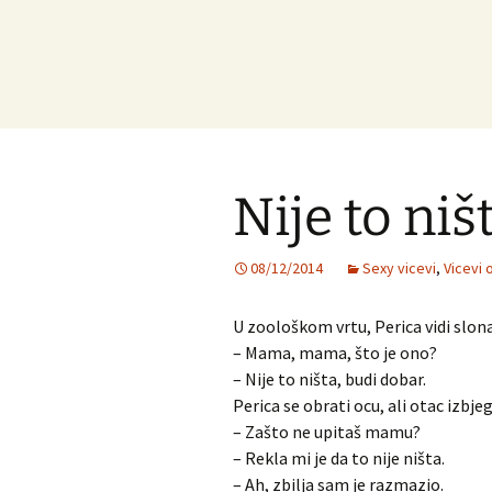
Nije to niš
08/12/2014
Sexy vicevi
,
Vicevi 
U zoološkom vrtu, Perica vidi slon
– Mama, mama, što je ono?
– Nije to ništa, budi dobar.
Perica se obrati ocu, ali otac izbj
– Zašto ne upitaš mamu?
– Rekla mi je da to nije ništa.
– Ah, zbilja sam je razmazio.