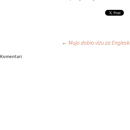
Navigacija
←
Mujo dobio vizu za Englesk
Komentari
članaka