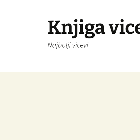
Knjiga vic
Najbolji vicevi
Idi
na
sadržaj