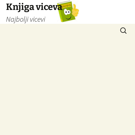
Knjiga viceva
Najbolji vicevi
Idi
Pretrag
na
sadržaj