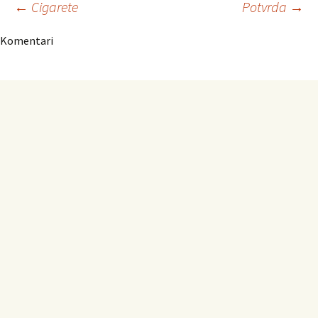
Navigacija
←
Cigarete
Potvrda
→
Komentari
članaka