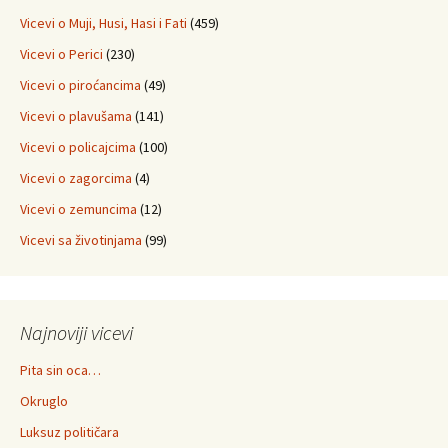
Vicevi o Muji, Husi, Hasi i Fati
(459)
Vicevi o Perici
(230)
Vicevi o piroćancima
(49)
Vicevi o plavušama
(141)
Vicevi o policajcima
(100)
Vicevi o zagorcima
(4)
Vicevi o zemuncima
(12)
Vicevi sa životinjama
(99)
Najnoviji vicevi
Pita sin oca…
Okruglo
Luksuz političara