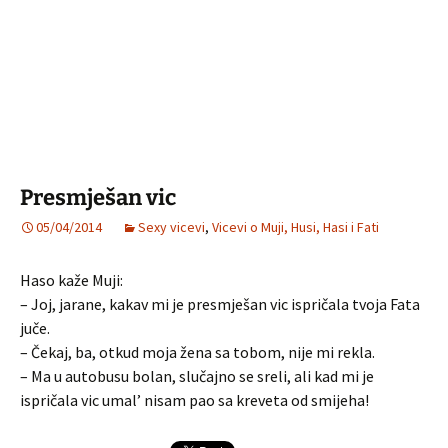
Presmješan vic
05/04/2014
Sexy vicevi
,
Vicevi o Muji, Husi, Hasi i Fati
Haso kaže Muji:
– Joj, jarane, kakav mi je presmješan vic ispričala tvoja Fata
juče.
– Čekaj, ba, otkud moja žena sa tobom, nije mi rekla.
– Ma u autobusu bolan, slučajno se sreli, ali kad mi je
ispričala vic umal’ nisam pao sa kreveta od smijeha!