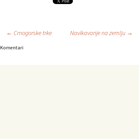
Navigacija
←
Crnogorske trke
Navikavanje na zemlju
→
Komentari
članaka