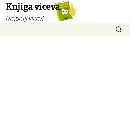
Knjiga viceva
Najbolji vicevi
Idi
Pretrag
na
sadržaj