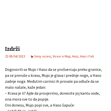
Izdrži
08/04/2015
Sexy vicevi
,
Vicevi o Muji, Husi, Hasi i Fati
Dogovorili se Mujo i Haso da se prošvercuju preko granice,
pa se preruše u kravu, Mujo je glava i prednje noge, a Haso
zadnje noge. Međutim carinici ih provale pa odluče da se
malo našale, kaže jedan:
– Krava je li? Ajde da provjerimo, donesite joj kantu vode,
ona mora sve to da popije.
Oni donesu, Mujo popi sve, a Haso šapuće: