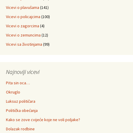
Vicevi o plavušama
(141)
Vicevi o policajcima
(100)
Vicevi o zagorcima
(4)
Vicevi o zemuncima
(12)
Vicevi sa životinjama
(99)
Najnoviji vicevi
Pita sin oca…
Okruglo
Luksuz političara
Politička obećanja
Kako se zove cvijeće koje ne voli poljake?
Dolazak rodbine