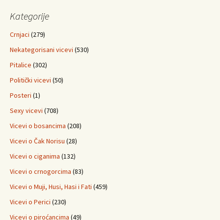
Kategorije
Crnjaci
(279)
Nekategorisani vicevi
(530)
Pitalice
(302)
Politički vicevi
(50)
Posteri
(1)
Sexy vicevi
(708)
Vicevi o bosancima
(208)
Vicevi o Čak Norisu
(28)
Vicevi o ciganima
(132)
Vicevi o crnogorcima
(83)
Vicevi o Muji, Husi, Hasi i Fati
(459)
Vicevi o Perici
(230)
Vicevi o piroćancima
(49)