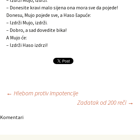
– Izdrži Mujo, izdrži.
– Donesite kravi malo sijena ona mora sve da pojede!
Donesu, Mujo pojede sve, a Haso šapuće:
– Izdrži Mujo, izdrži.
– Dobro, a sad dovedite bika!
A Mujo će:
– Izdrži Haso izdrzi!
Navigacija
←
Hlebom protiv impotencije
Zadatak od 200 reči
→
članaka
Komentari