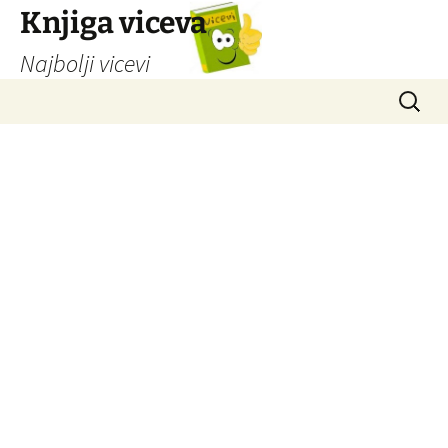
Knjiga viceva
Najbolji vicevi
Idi
Pretrag
na
sadržaj