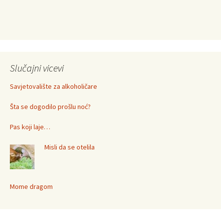
Slučajni vicevi
Savjetovalište za alkoholičare
Šta se dogodilo prošlu noć?
Pas koji laje…
Misli da se otelila
Mome dragom