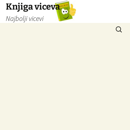
Knjiga viceva
Najbolji vicevi
Idi
Pretrag
na
sadržaj