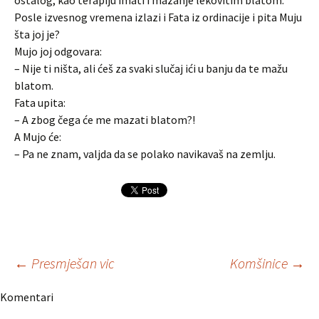
ostalog, kao terapiju imati i mazanje lekovitim blatom.
Posle izvesnog vremena izlazi i Fata iz ordinacije i pita Muju
šta joj je?
Mujo joj odgovara:
– Nije ti ništa, ali ćeš za svaki slučaj ići u banju da te mažu
blatom.
Fata upita:
– A zbog čega će me mazati blatom?!
A Mujo će:
– Pa ne znam, valjda da se polako navikavaš na zemlju.
Navigacija
←
Presmješan vic
Komšinice
→
Komentari
članaka