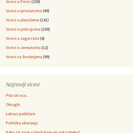
Vicevi o Perici
(230)
Vicevi o piroćancima
(49)
Vicevi o plavušama
(141)
Vicevi o policajcima
(100)
Vicevi o zagorcima
(4)
Vicevi o zemuncima
(12)
Vicevi sa životinjama
(99)
Najnoviji vicevi
Pita sin oca…
Okruglo
Luksuz političara
Politička obećanja
Kako se zove cvijeće koje ne voli poljake?