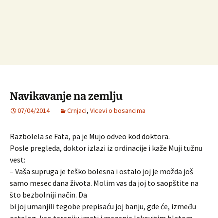
Navikavanje na zemlju
07/04/2014
Crnjaci
,
Vicevi o bosancima
Razbolela se Fata, pa je Mujo odveo kod doktora.
Posle pregleda, doktor izlazi iz ordinacije i kaže Muji tužnu
vest:
– Vaša supruga je teško bolesna i ostalo joj je možda još
samo mesec dana života. Molim vas da joj to saopštite na
što bezbolniji način. Da
bi joj umanjili tegobe prepisaću joj banju, gde će, između