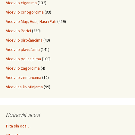
Vicevi o ciganima
(132)
Vicevi o crnogorcima
(83)
Vicevi o Muji, Husi, Hasi i Fati
(459)
Vicevi o Perici
(230)
Vicevi o piroćancima
(49)
Vicevi o plavušama
(141)
Vicevi o policajcima
(100)
Vicevi o zagorcima
(4)
Vicevi o zemuncima
(12)
Vicevi sa životinjama
(99)
Najnoviji vicevi
Pita sin oca…