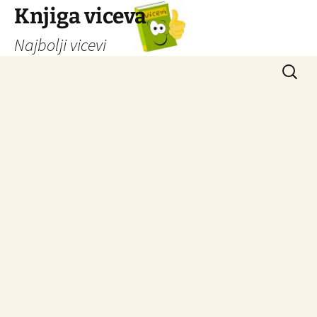
Knjiga viceva
Najbolji vicevi
Idi
Pretrag
na
sadržaj