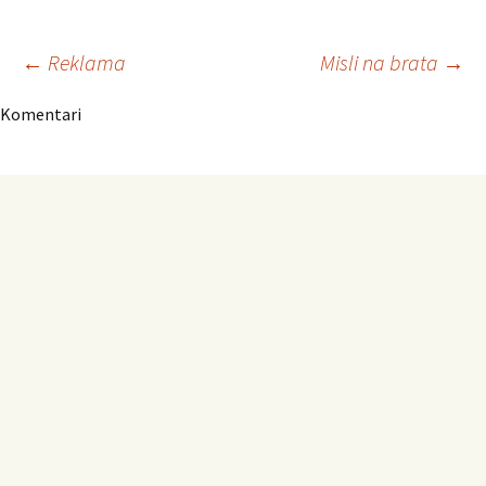
Navigacija
←
Reklama
Misli na brata
→
Komentari
članaka