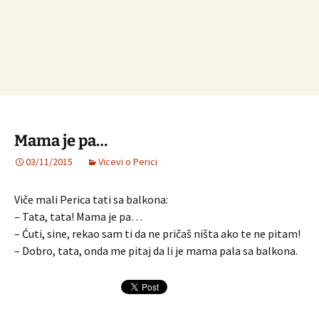
Mama je pa…
03/11/2015
Vicevi o Perici
Viče mali Perica tati sa balkona:
– Tata, tata! Mama je pa…
– Ćuti, sine, rekao sam ti da ne pričaš ništa ako te ne pitam!
– Dobro, tata, onda me pitaj da li je mama pala sa balkona.