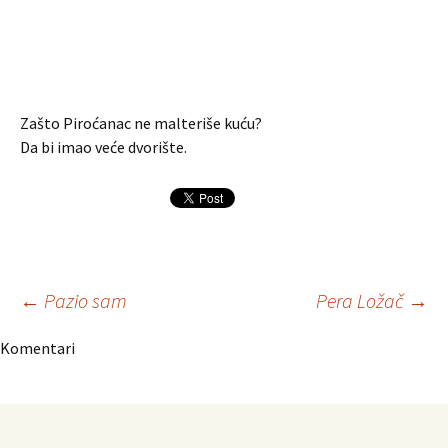
Zašto Piroćanac ne malteriše kuću?
Da bi imao veće dvorište.
Navigacija
←
Pazio sam
Pera Ložač
→
Komentari
članaka