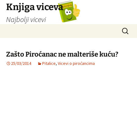
Knjiga viceva
Najbolji vicevi
Idi
Pretrag
na
sadržaj
Zašto Piroćanac ne malteriše kuću?
25/03/2014
Pitalice
,
Vicevi o piroćancima