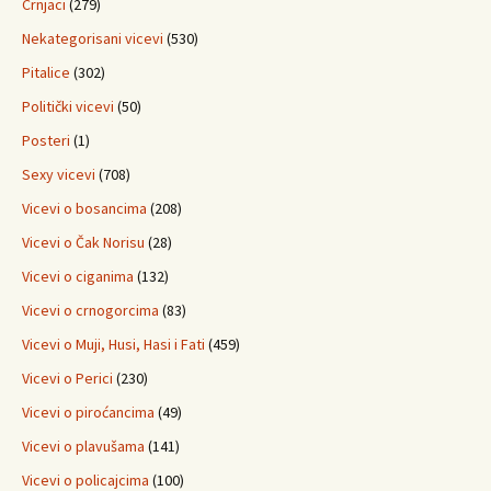
Crnjaci
(279)
Nekategorisani vicevi
(530)
Pitalice
(302)
Politički vicevi
(50)
Posteri
(1)
Sexy vicevi
(708)
Vicevi o bosancima
(208)
Vicevi o Čak Norisu
(28)
Vicevi o ciganima
(132)
Vicevi o crnogorcima
(83)
Vicevi o Muji, Husi, Hasi i Fati
(459)
Vicevi o Perici
(230)
Vicevi o piroćancima
(49)
Vicevi o plavušama
(141)
Vicevi o policajcima
(100)