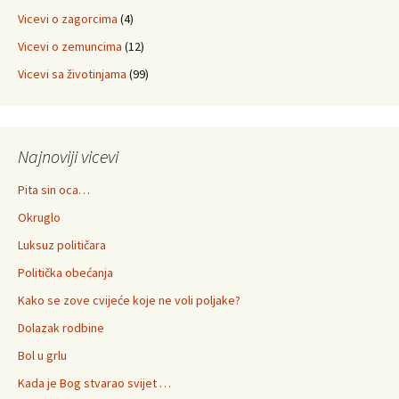
Vicevi o zagorcima
(4)
Vicevi o zemuncima
(12)
Vicevi sa životinjama
(99)
Najnoviji vicevi
Pita sin oca…
Okruglo
Luksuz političara
Politička obećanja
Kako se zove cvijeće koje ne voli poljake?
Dolazak rodbine
Bol u grlu
Kada je Bog stvarao svijet …