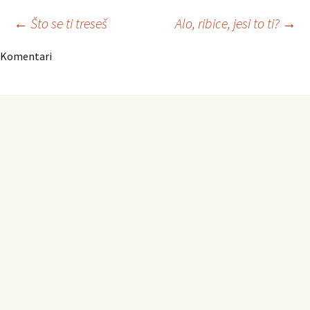
Navigacija
←
Što se ti treseš
Alo, ribice, jesi to ti?
→
Komentari
članaka