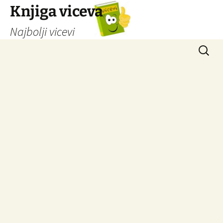
Knjiga viceva
Najbolji vicevi
Idi
Pretrag
na
sadržaj