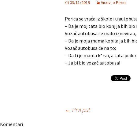
03/11/2019
Vicevi o Perici
Perica se vraća iz škole i u autobus
– Da je moj tata bio konj ja bih bi
Vozač autobusa se malo iznevirao, 
– Da je moja mama kobila ja bih bi
Vozač autobusa će na to:
– Da ti je mama k*rva, a tata peder 
– Ja bi bio vozač autobusa!
Navigacija
←
Prvi put
Komentari
članaka