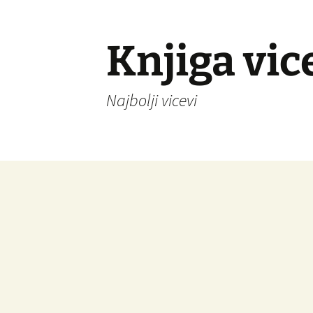
Knjiga vic
Najbolji vicevi
Idi
na
sadržaj