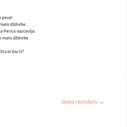
u peva!
o malo dždrebe.
a Perica nastavlja:
o malo dždrebe.
šta bi bio ti?
Baba i kondomi
→