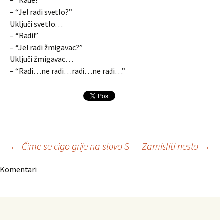
– “Rade!”
– “Jel radi svetlo?”
Uključi svetlo…
– “Radi!”
– “Jel radi žmigavac?”
Uključi žmigavac…
– “Radi…ne radi…radi…ne radi…”
Navigacija
←
Čime se cigo grije na slovo S
Zamisliti nesto
→
Komentari
članaka