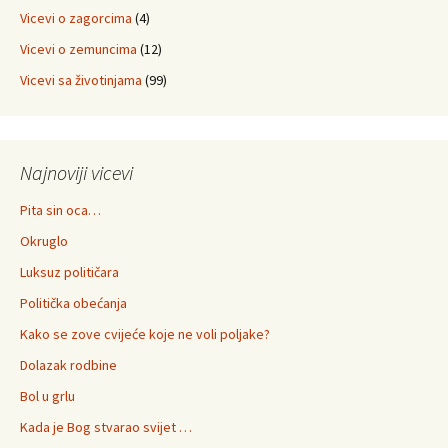
Vicevi o zagorcima
(4)
Vicevi o zemuncima
(12)
Vicevi sa životinjama
(99)
Najnoviji vicevi
Pita sin oca…
Okruglo
Luksuz političara
Politička obećanja
Kako se zove cvijeće koje ne voli poljake?
Dolazak rodbine
Bol u grlu
Kada je Bog stvarao svijet …