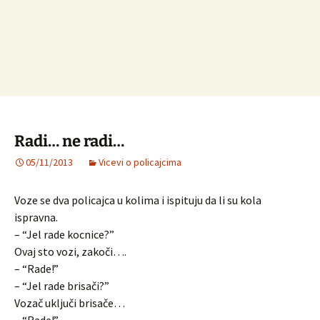
Radi… ne radi…
05/11/2013
Vicevi o policajcima
Voze se dva policajca u kolima i ispituju da li su kola
ispravna.
– “Jel rade kocnice?”
Ovaj sto vozi, zakoči….
– “Rade!”
– “Jel rade brisači?”
Vozač uključi brisače…