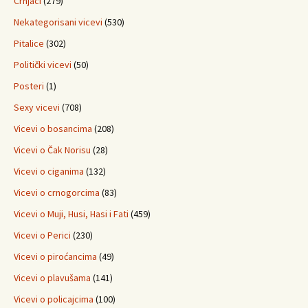
Crnjaci
(279)
Nekategorisani vicevi
(530)
Pitalice
(302)
Politički vicevi
(50)
Posteri
(1)
Sexy vicevi
(708)
Vicevi o bosancima
(208)
Vicevi o Čak Norisu
(28)
Vicevi o ciganima
(132)
Vicevi o crnogorcima
(83)
Vicevi o Muji, Husi, Hasi i Fati
(459)
Vicevi o Perici
(230)
Vicevi o piroćancima
(49)
Vicevi o plavušama
(141)
Vicevi o policajcima
(100)