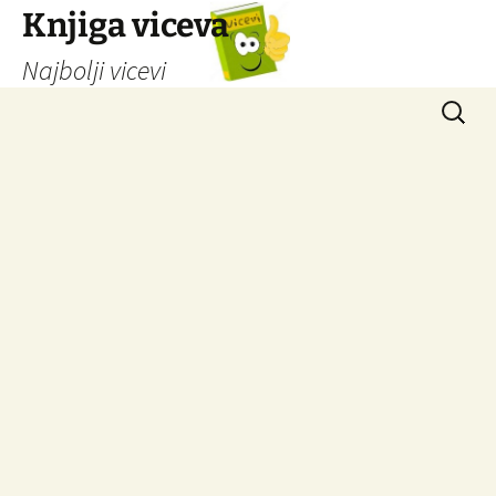
Knjiga viceva
Najbolji vicevi
Idi
Pretrag
na
sadržaj