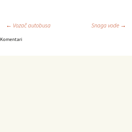
Navigacija
←
Vozač autobusa
Snaga vode
→
Komentari
članaka