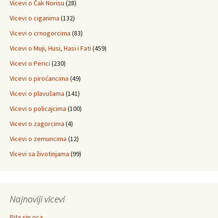
Vicevi o Čak Norisu
(28)
Vicevi o ciganima
(132)
Vicevi o crnogorcima
(83)
Vicevi o Muji, Husi, Hasi i Fati
(459)
Vicevi o Perici
(230)
Vicevi o piroćancima
(49)
Vicevi o plavušama
(141)
Vicevi o policajcima
(100)
Vicevi o zagorcima
(4)
Vicevi o zemuncima
(12)
Vicevi sa životinjama
(99)
Najnoviji vicevi
Pita sin oca…