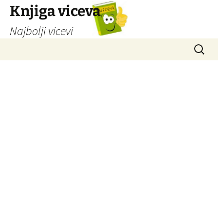
Knjiga viceva
Najbolji vicevi
Idi
Pretrag
na
sadržaj