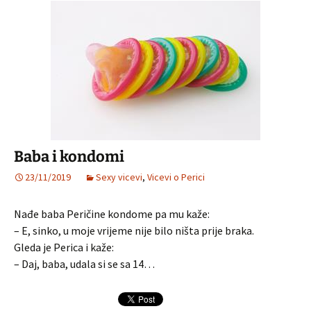
Baba i kondomi
23/11/2019
Sexy vicevi
,
Vicevi o Perici
Nađe baba Peričine kondome pa mu kaže:
– E, sinko, u moje vrijeme nije bilo ništa prije braka.
Gleda je Perica i kaže:
– Daj, baba, udala si se sa 14…