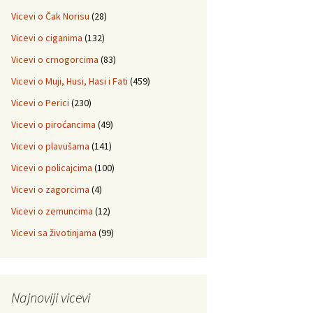
Vicevi o Čak Norisu
(28)
Vicevi o ciganima
(132)
Vicevi o crnogorcima
(83)
Vicevi o Muji, Husi, Hasi i Fati
(459)
Vicevi o Perici
(230)
Vicevi o piroćancima
(49)
Vicevi o plavušama
(141)
Vicevi o policajcima
(100)
Vicevi o zagorcima
(4)
Vicevi o zemuncima
(12)
Vicevi sa životinjama
(99)
Najnoviji vicevi