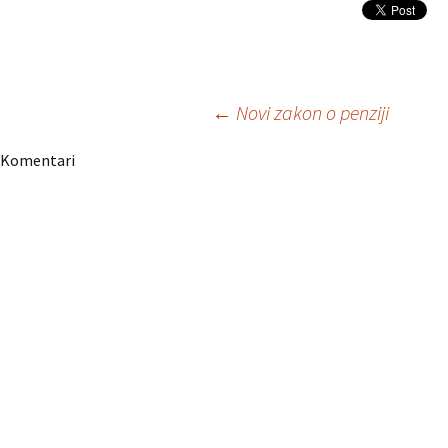
Navigacija
←
Novi zakon o penziji
Komentari
članaka