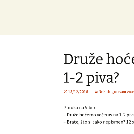
Druže hoć
1-2 piva?
13/12/2016
Nekategorisani vice
Poruka na Viber:
– Druže hoćemo večeras na 1-2 piv
– Brate, što si tako nepismen? 12 s