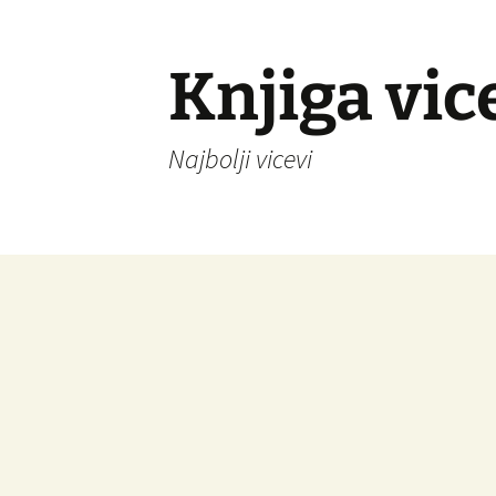
Knjiga vic
Najbolji vicevi
Idi
na
sadržaj