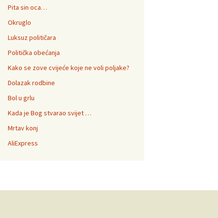
Pita sin oca…
Okruglo
Luksuz političara
Politička obećanja
Kako se zove cvijeće koje ne voli poljake?
Dolazak rodbine
Bol u grlu
Kada je Bog stvarao svijet …
Mrtav konj
AliExpress