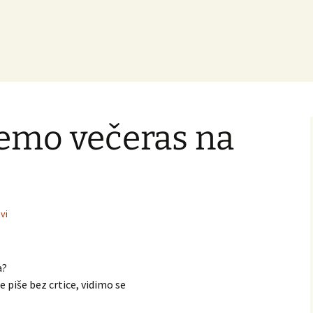
emo večeras na
vi
a?
e piše bez crtice, vidimo se