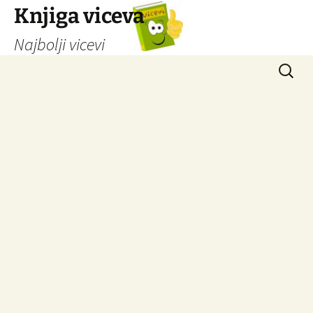
Knjiga viceva
Najbolji vicevi
Idi
Pretrag
na
sadržaj