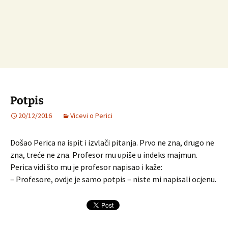
Potpis
20/12/2016
Vicevi o Perici
Došao Perica na ispit i izvlači pitanja. Prvo ne zna, drugo ne
zna, treće ne zna. Profesor mu upiše u indeks majmun.
Perica vidi što mu je profesor napisao i kaže:
– Profesore, ovdje je samo potpis – niste mi napisali ocjenu.