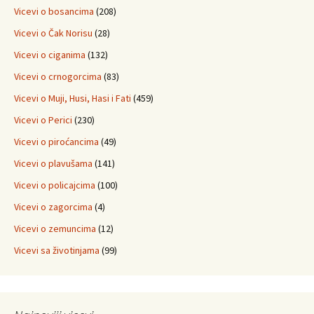
Vicevi o bosancima
(208)
Vicevi o Čak Norisu
(28)
Vicevi o ciganima
(132)
Vicevi o crnogorcima
(83)
Vicevi o Muji, Husi, Hasi i Fati
(459)
Vicevi o Perici
(230)
Vicevi o piroćancima
(49)
Vicevi o plavušama
(141)
Vicevi o policajcima
(100)
Vicevi o zagorcima
(4)
Vicevi o zemuncima
(12)
Vicevi sa životinjama
(99)