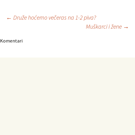
Navigacija
←
Druže hoćemo večeras na 1-2 piva?
Muškarci i žene
→
članaka
Komentari