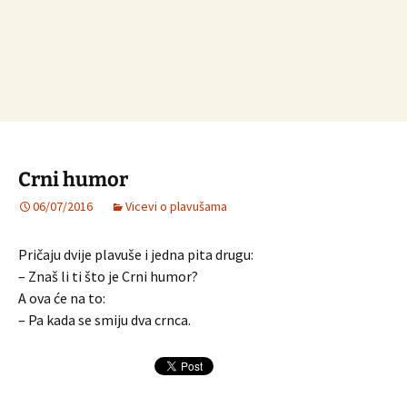
Crni humor
06/07/2016
Vicevi o plavušama
Pričaju dvije plavuše i jedna pita drugu:
– Znaš li ti što je Crni humor?
A ova će na to:
– Pa kada se smiju dva crnca.