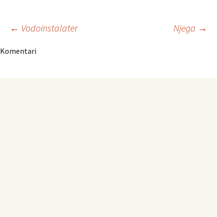
Navigacija
←
Vodoinstalater
Njega
→
Komentari
članaka