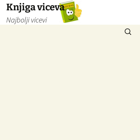
Knjiga viceva
Najbolji vicevi
Idi
Pretrag
na
sadržaj