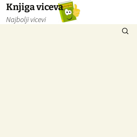
Knjiga viceva
Najbolji vicevi
Idi
Pretrag
na
sadržaj