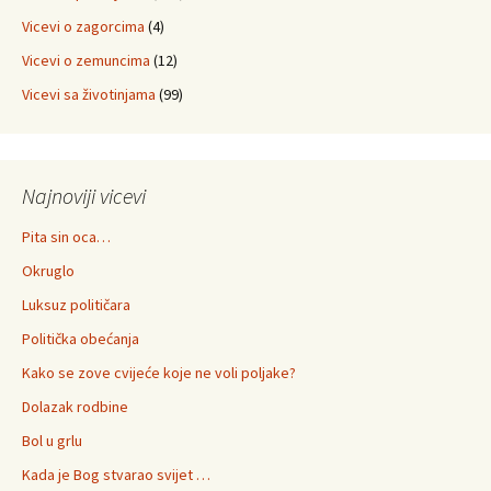
Vicevi o zagorcima
(4)
Vicevi o zemuncima
(12)
Vicevi sa životinjama
(99)
Najnoviji vicevi
Pita sin oca…
Okruglo
Luksuz političara
Politička obećanja
Kako se zove cvijeće koje ne voli poljake?
Dolazak rodbine
Bol u grlu
Kada je Bog stvarao svijet …