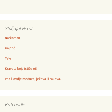
Slučajni vicevi
Narkoman
Kâ ptić
Tele
Kravata koja ističe oči
Ima li ovdje meduza, ježeva ili rakova?
Kategorije