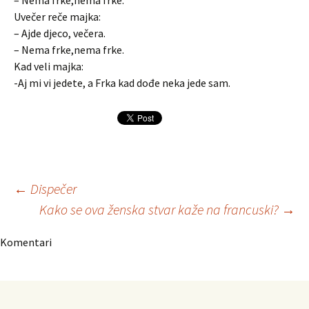
– Nema frke,nema frke.
Uvečer reče majka:
– Ajde djeco, večera.
– Nema frke,nema frke.
Kad veli majka:
-Aj mi vi jedete, a Frka kad dođe neka jede sam.
Navigacija
←
Dispečer
Kako se ova ženska stvar kaže na francuski?
→
članaka
Komentari