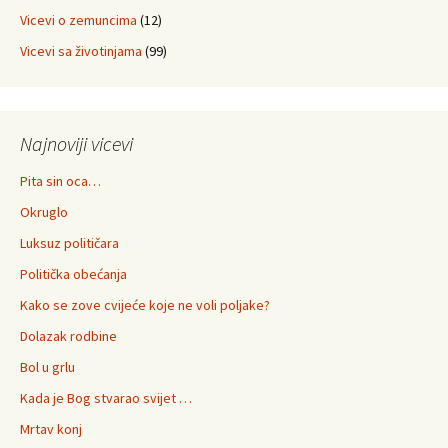
Vicevi o zemuncima
(12)
Vicevi sa životinjama
(99)
Najnoviji vicevi
Pita sin oca…
Okruglo
Luksuz političara
Politička obećanja
Kako se zove cvijeće koje ne voli poljake?
Dolazak rodbine
Bol u grlu
Kada je Bog stvarao svijet …
Mrtav konj