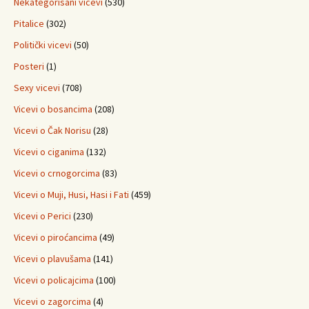
Nekategorisani vicevi
(530)
Pitalice
(302)
Politički vicevi
(50)
Posteri
(1)
Sexy vicevi
(708)
Vicevi o bosancima
(208)
Vicevi o Čak Norisu
(28)
Vicevi o ciganima
(132)
Vicevi o crnogorcima
(83)
Vicevi o Muji, Husi, Hasi i Fati
(459)
Vicevi o Perici
(230)
Vicevi o piroćancima
(49)
Vicevi o plavušama
(141)
Vicevi o policajcima
(100)
Vicevi o zagorcima
(4)