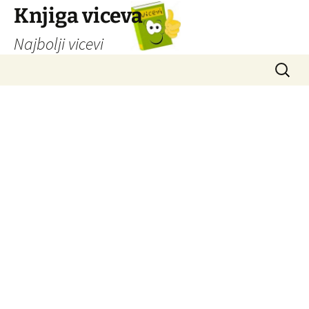
Knjiga viceva
Najbolji vicevi
Idi
Pretrag
na
sadržaj