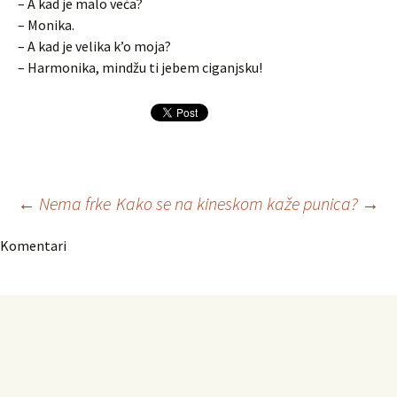
– A kad je malo veća?
– Monika.
– A kad je velika k’o moja?
– Harmonika, mindžu ti jebem ciganjsku!
Navigacija
←
Nema frke
Kako se na kineskom kaže punica?
→
Komentari
članaka