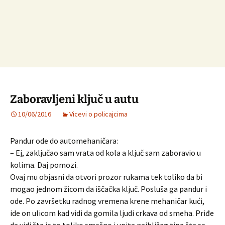
Zaboravljeni ključ u autu
10/06/2016
Vicevi o policajcima
Pandur ode do automehaničara:
– Ej, zaključao sam vrata od kola a ključ sam zaboravio u
kolima. Daj pomozi.
Ovaj mu objasni da otvori prozor rukama tek toliko da bi
mogao jednom žicom da iščačka ključ. Posluša ga pandur i
ode. Po završetku radnog vremena krene mehaničar kući,
ide on ulicom kad vidi da gomila ljudi crkava od smeha. Priđe