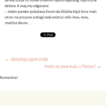
da vidi šta je to toliko smešno i upita najbližeg tipa šta se
dešava. A ovaj mu odgovara:
– Jedan pandur pokušava žicom da iščačka ključ kroz mali
otvor na prozoru a drugi sedi unutra i viče: levo, levo,
malčice desno…
Navigacija
←
Oplodnja jajne čelije
Kako se zove kula u Parizu?
→
članaka
Komentari