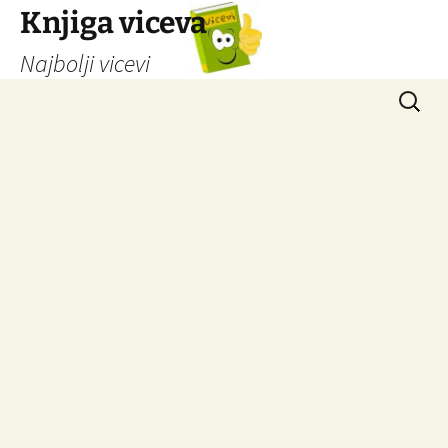
Knjiga viceva
Najbolji vicevi
Idi
Pretrag
na
sadržaj