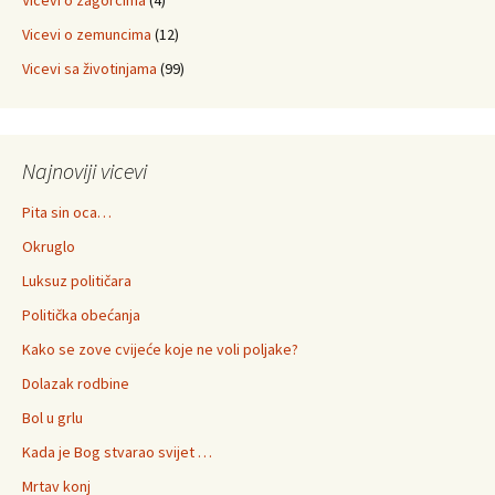
Vicevi o zagorcima
(4)
Vicevi o zemuncima
(12)
Vicevi sa životinjama
(99)
Najnoviji vicevi
Pita sin oca…
Okruglo
Luksuz političara
Politička obećanja
Kako se zove cvijeće koje ne voli poljake?
Dolazak rodbine
Bol u grlu
Kada je Bog stvarao svijet …
Mrtav konj