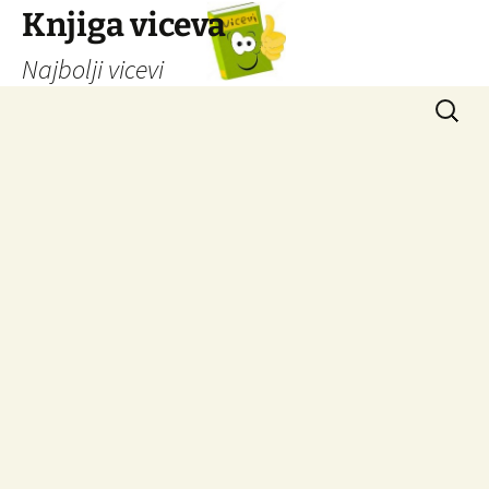
Knjiga viceva
Najbolji vicevi
Idi
Pretrag
na
sadržaj