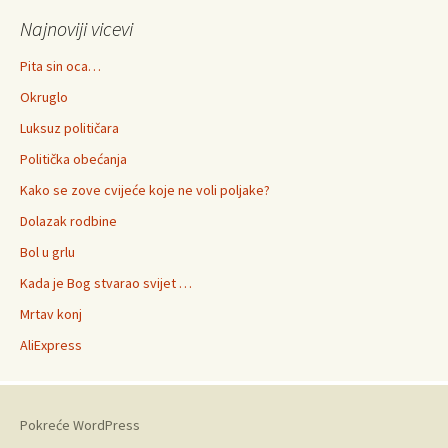
Najnoviji vicevi
Pita sin oca…
Okruglo
Luksuz političara
Politička obećanja
Kako se zove cvijeće koje ne voli poljake?
Dolazak rodbine
Bol u grlu
Kada je Bog stvarao svijet …
Mrtav konj
AliExpress
Pokreće WordPress