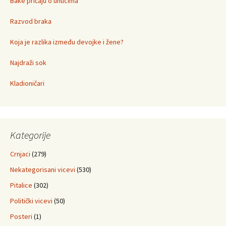
Bake pričaju o unucima
Razvod braka
Koja je razlika između devojke i žene?
Najdraži sok
Kladioničari
Kategorije
Crnjaci
(279)
Nekategorisani vicevi
(530)
Pitalice
(302)
Politički vicevi
(50)
Posteri
(1)