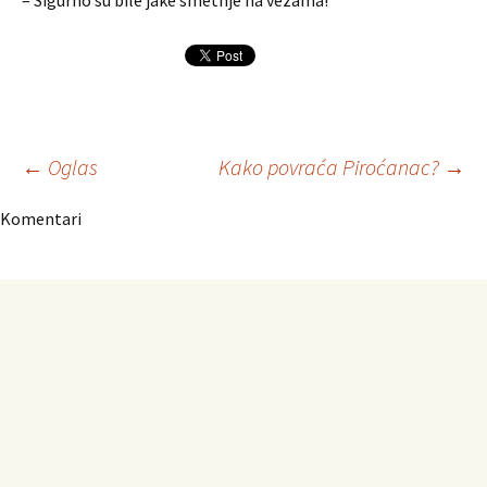
– Sigurno su bile jake smetnje na vezama!
Navigacija
←
Oglas
Kako povraća Piroćanac?
→
Komentari
članaka