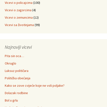
Vicevi o policajcima
(100)
Vicevi o zagorcima
(4)
Vicevi o zemuncima
(12)
Vicevi sa životinjama
(99)
Najnoviji vicevi
Pita sin oca…
Okruglo
Luksuz političara
Politička obećanja
Kako se zove cvijeće koje ne voli poljake?
Dolazak rodbine
Bol u grlu