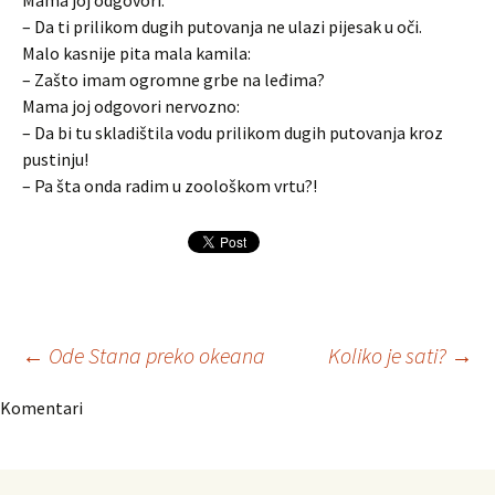
Mama joj odgovori:
– Da ti prilikom dugih putovanja ne ulazi pijesak u oči.
Malo kasnije pita mala kamila:
– Zašto imam ogromne grbe na leđima?
Mama joj odgovori nervozno:
– Da bi tu skladištila vodu prilikom dugih putovanja kroz
pustinju!
– Pa šta onda radim u zoološkom vrtu?!
Navigacija
←
Ode Stana preko okeana
Koliko je sati?
→
Komentari
članaka