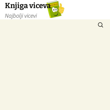
Knjiga viceva
Najbolji vicevi
Idi
Pretrag
na
sadržaj