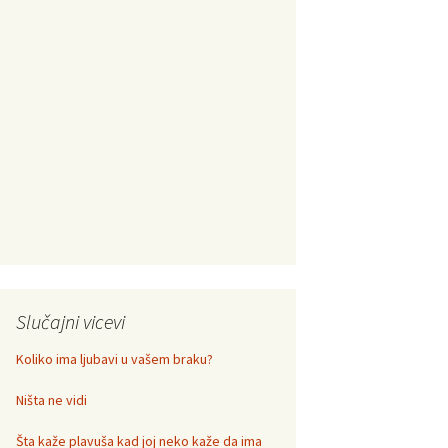
Slučajni vicevi
Koliko ima ljubavi u vašem braku?
Ništa ne vidi
Šta kaže plavuša kad joj neko kaže da ima