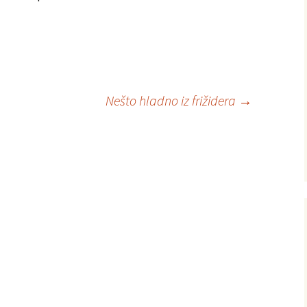
Nešto hladno iz frižidera
→