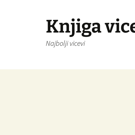
Knjiga vic
Najbolji vicevi
Idi
na
sadržaj