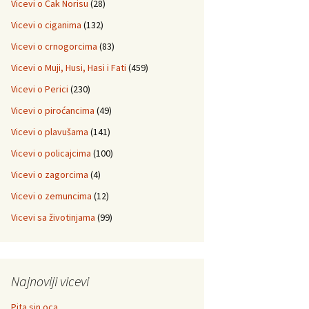
Vicevi o Čak Norisu
(28)
Vicevi o ciganima
(132)
Vicevi o crnogorcima
(83)
Vicevi o Muji, Husi, Hasi i Fati
(459)
Vicevi o Perici
(230)
Vicevi o piroćancima
(49)
Vicevi o plavušama
(141)
Vicevi o policajcima
(100)
Vicevi o zagorcima
(4)
Vicevi o zemuncima
(12)
Vicevi sa životinjama
(99)
Najnoviji vicevi
Pita sin oca…