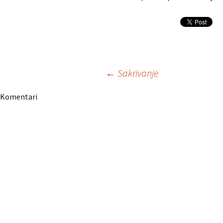
Navigacija
←
Sakrivanje
Komentari
članaka