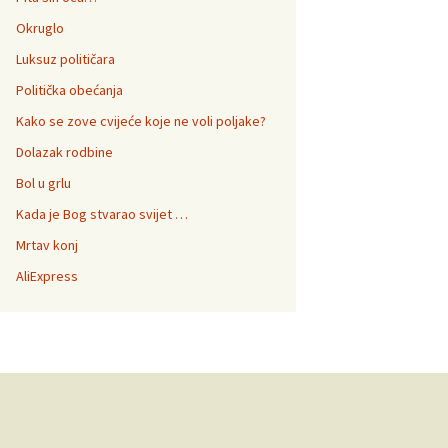
Okruglo
Luksuz političara
Politička obećanja
Kako se zove cvijeće koje ne voli poljake?
Dolazak rodbine
Bol u grlu
Kada je Bog stvarao svijet …
Mrtav konj
AliExpress