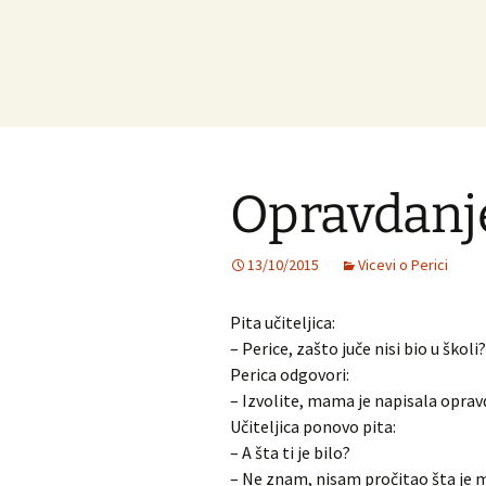
Opravdanj
13/10/2015
Vicevi o Perici
Pita učiteljica:
– Perice, zašto juče nisi bio u školi?
Perica odgovori:
– Izvolite, mama je napisala oprav
Učiteljica ponovo pita:
– A šta ti je bilo?
– Ne znam, nisam pročitao šta je 