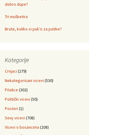
dobro dupe?
Tri mušketira
Brate, koliko si puk’o za patike?
Kategorije
Crnjaci
(279)
Nekategorisani vicevi
(530)
Pitalice
(302)
Politički vicevi
(50)
Posteri
(1)
Sexy vicevi
(708)
Vicevi o bosancima
(208)