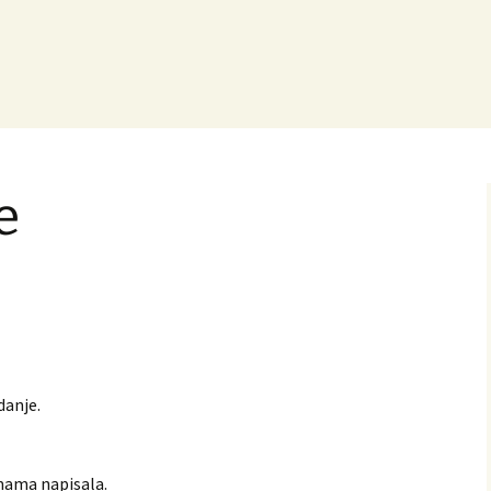
e
danje.
mama napisala.