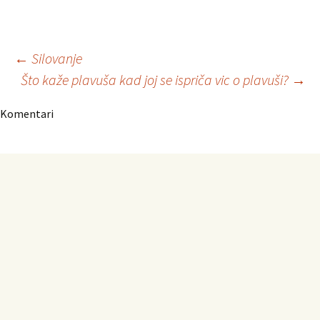
Navigacija
←
Silovanje
Što kaže plavuša kad joj se ispriča vic o plavuši?
→
članaka
Komentari