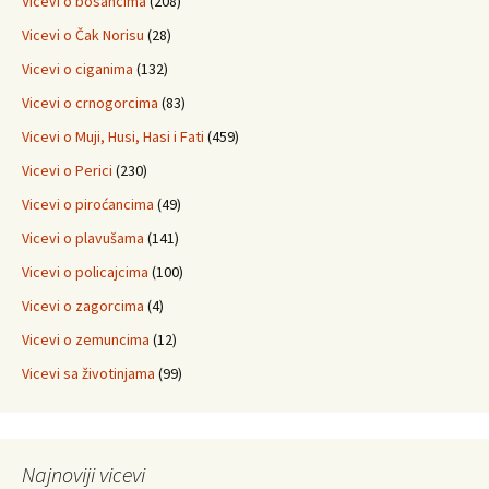
Vicevi o bosancima
(208)
Vicevi o Čak Norisu
(28)
Vicevi o ciganima
(132)
Vicevi o crnogorcima
(83)
Vicevi o Muji, Husi, Hasi i Fati
(459)
Vicevi o Perici
(230)
Vicevi o piroćancima
(49)
Vicevi o plavušama
(141)
Vicevi o policajcima
(100)
Vicevi o zagorcima
(4)
Vicevi o zemuncima
(12)
Vicevi sa životinjama
(99)
Najnoviji vicevi