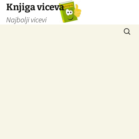
Knjiga viceva
Najbolji vicevi
Idi
Pretrag
na
sadržaj