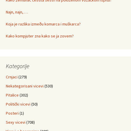
Kako zemunac čestita sestri na položenom vozačkom ispitu?
Najn, najn, …
Koja je razlika izmeðu komarca i muškarca?
Kako kompjuter zna kako se ja zovem?
Kategorije
Crnjaci
(279)
Nekategorisani vicevi
(530)
Pitalice
(302)
Politički vicevi
(50)
Posteri
(1)
Sexy vicevi
(708)