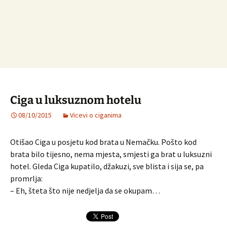
Ciga u luksuznom hotelu
08/10/2015
Vicevi o ciganima
Otišao Ciga u posjetu kod brata u Nemačku. Pošto kod
brata bilo tijesno, nema mjesta, smjesti ga brat u luksuzni
hotel. Gleda Ciga kupatilo, džakuzi, sve blista i sija se, pa
promrlja:
– Eh, šteta što nije nedjelja da se okupam…