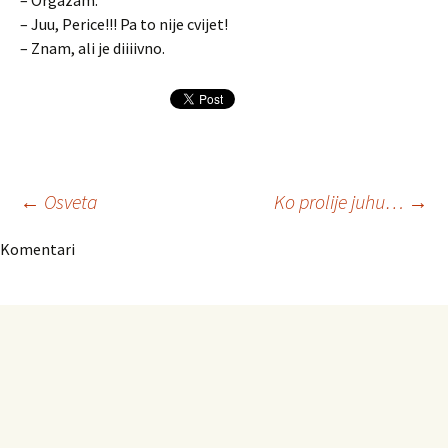
– Orgazam.
– Juu, Perice!!! Pa to nije cvijet!
– Znam, ali je diiiivno.
Navigacija
←
Osveta
Ko prolije juhu…
→
Komentari
članaka