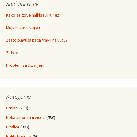
Slučajni vicevi
Kako se zove najkiseliji Kinez?
Muju kuvar u vojsci
Zašto plavuša baca travu na ulicu?
Zatvor
Problem sa dizanjem
Kategorije
Crnjaci
(279)
Nekategorisani vicevi
(530)
Pitalice
(302)
Politički vicevi
(50)