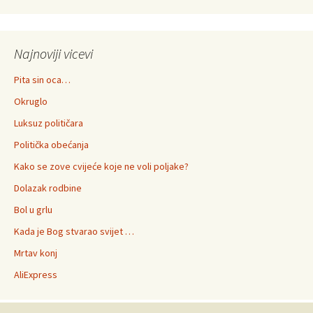
Najnoviji vicevi
Pita sin oca…
Okruglo
Luksuz političara
Politička obećanja
Kako se zove cvijeće koje ne voli poljake?
Dolazak rodbine
Bol u grlu
Kada je Bog stvarao svijet …
Mrtav konj
AliExpress