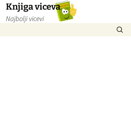
Knjiga viceva
Najbolji vicevi
Idi
Pretrag
na
sadržaj