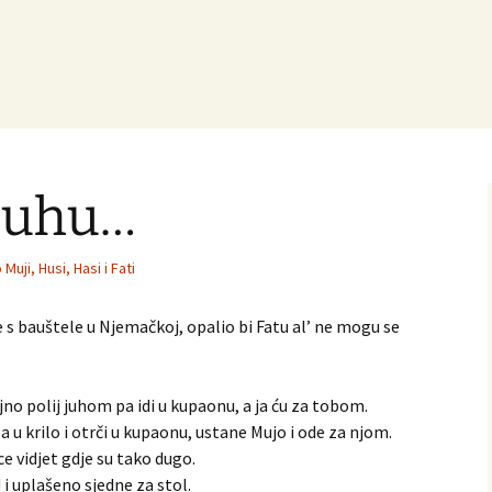
 juhu…
 Muji, Husi, Hasi i Fati
s bauštele u Njemačkoj, opalio bi Fatu al’ ne mogu se
jno polij juhom pa idi u kupaonu, a ja ću za tobom.
pa u krilo i otrči u kupaonu, ustane Mujo i ode za njom.
e vidjet gdje su tako dugo.
 i uplašeno sjedne za stol.