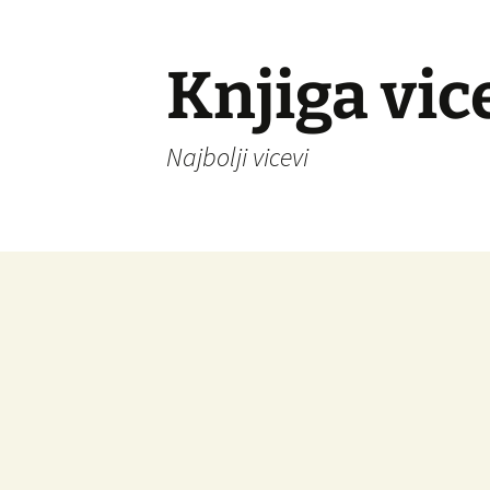
Knjiga vic
Najbolji vicevi
Idi
na
sadržaj