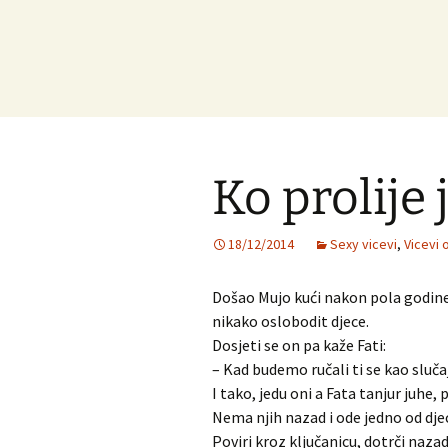
Ko prolije
18/12/2014
Sexy vicevi
,
Vicevi o
Došao Mujo kući nakon pola godine 
nikako oslobodit djece.
Dosjeti se on pa kaže Fati:
– Kad budemo ručali ti se kao sluča
I tako, jedu oni a Fata tanjur juhe, 
Nema njih nazad i ode jedno od djec
Poviri kroz ključanicu, dotrči nazad