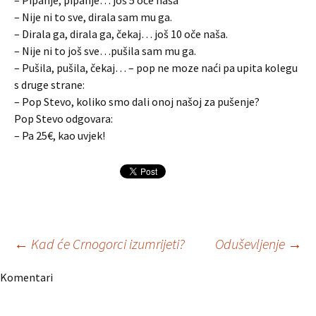
– Pipanje, pipanje… još 5 oče naša
– Nije ni to sve, dirala sam mu ga.
– Dirala ga, dirala ga, čekaj… još 10 oče naša.
– Nije ni to još sve…pušila sam mu ga.
– Pušila, pušila, čekaj… – pop ne moze naći pa upita kolegu
s druge strane:
– Pop Stevo, koliko smo dali onoj našoj za pušenje?
Pop Stevo odgovara:
– Pa 25€, kao uvjek!
Navigacija
←
Kad će Crnogorci izumrijeti?
Oduševljenje
→
Komentari
članaka