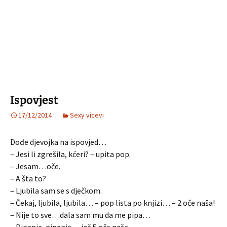
Ispovjest
17/12/2014
Sexy vicevi
Dođe djevojka na ispovjed…
– Jesi li zgrešila, kćeri? – upita pop.
– Jesam…oče.
– A šta to?
– Ljubila sam se s dječkom.
– Čekaj, ljubila, ljubila… – pop lista po knjizi… – 2 oče naša!
– Nije to sve…dala sam mu da me pipa…