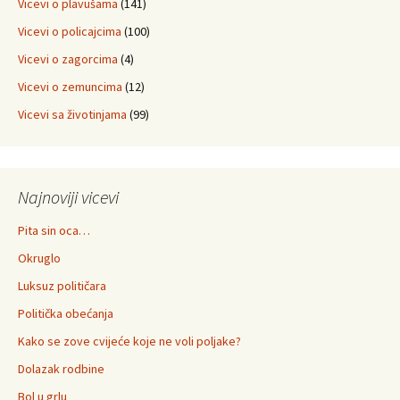
Vicevi o plavušama
(141)
Vicevi o policajcima
(100)
Vicevi o zagorcima
(4)
Vicevi o zemuncima
(12)
Vicevi sa životinjama
(99)
Najnoviji vicevi
Pita sin oca…
Okruglo
Luksuz političara
Politička obećanja
Kako se zove cvijeće koje ne voli poljake?
Dolazak rodbine
Bol u grlu