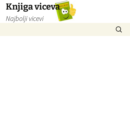
Knjiga viceva
Najbolji vicevi
Idi
Pretrag
na
sadržaj