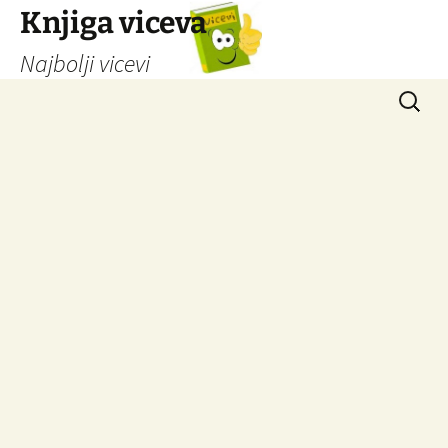
Knjiga viceva
Najbolji vicevi
Idi
Pretrag
na
sadržaj