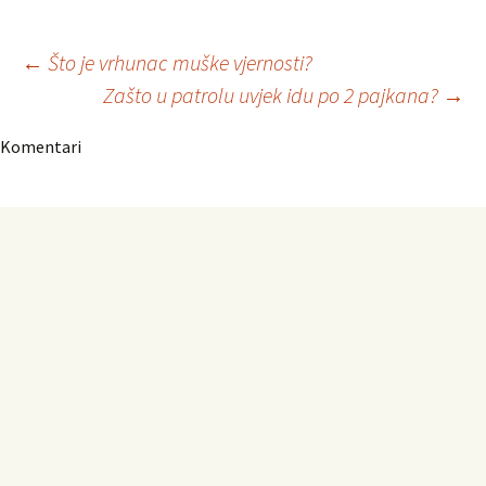
Navigacija
←
Što je vrhunac muške vjernosti?
Zašto u patrolu uvjek idu po 2 pajkana?
→
članaka
Komentari