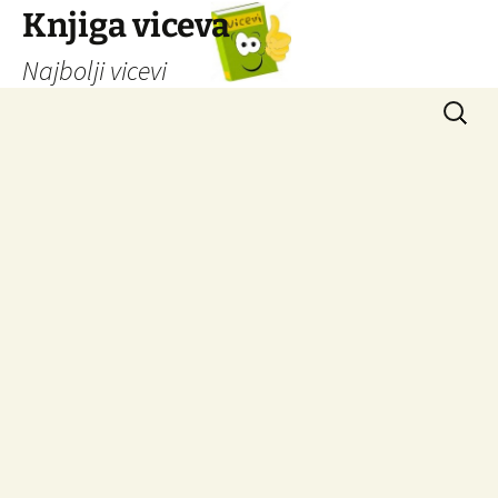
Knjiga viceva
Najbolji vicevi
Idi
Pretrag
na
sadržaj