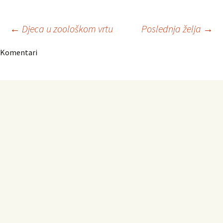
Navigacija
←
Djeca u zoološkom vrtu
Poslednja želja
→
Komentari
članaka