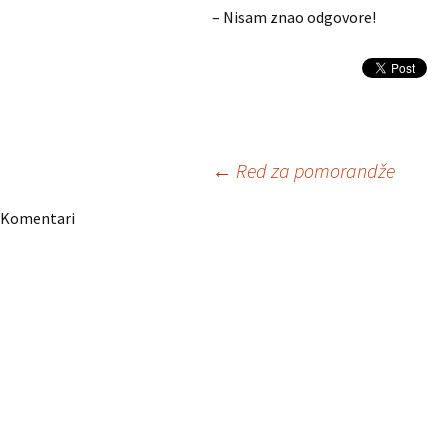
– Nisam znao odgovore!
Navigacija
←
Red za pomorandže
Komentari
članaka