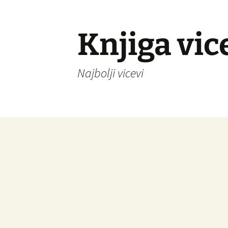
Knjiga vic
Najbolji vicevi
Idi
na
sadržaj