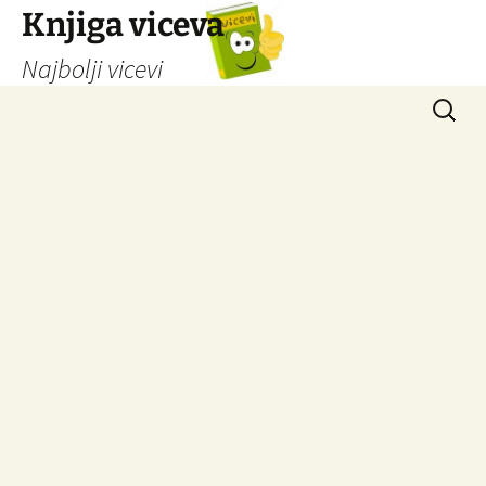
Knjiga viceva
Najbolji vicevi
Idi
Pretrag
na
sadržaj