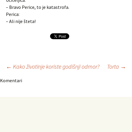
Učiteljica:
– Bravo Perice, to je katastrofa.
Perica:
– Ali nije šteta!
Navigacija
←
Kako životinje koriste godišnji odmor?
Torta
→
Komentari
članaka