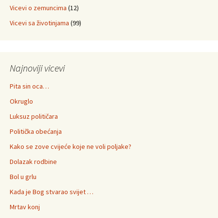
Vicevi o zemuncima
(12)
Vicevi sa životinjama
(99)
Najnoviji vicevi
Pita sin oca…
Okruglo
Luksuz političara
Politička obećanja
Kako se zove cvijeće koje ne voli poljake?
Dolazak rodbine
Bol u grlu
Kada je Bog stvarao svijet …
Mrtav konj