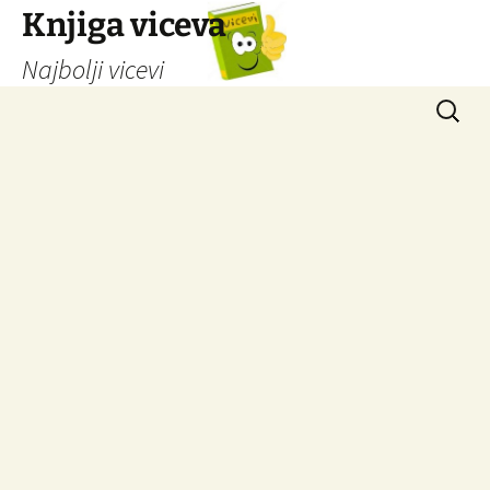
Knjiga viceva
Najbolji vicevi
Idi
Pretrag
na
sadržaj