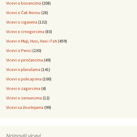
Vicevi o bosancima
(208)
Vicevi o Čak Norisu
(28)
Vicevi o ciganima
(132)
Vicevi o crnogorcima
(83)
Vicevi o Muji, Husi, Hasi i Fati
(459)
Vicevi o Perici
(230)
Vicevi o piroćancima
(49)
Vicevi o plavušama
(141)
Vicevi o policajcima
(100)
Vicevi o zagorcima
(4)
Vicevi o zemuncima
(12)
Vicevi sa životinjama
(99)
Najnoviji vicevi