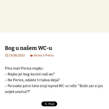
Bog u našem WC-u
19/08/2015
Vicevi o Perici
Pita mali Perica majku :
– Majko jel bog koristi naš wc?
– Ne Perice, odakle ti takva ideja?
– Pa svako jutro tata stoji ispred WC-a i viče: ”Bože zar si jos
uvijek unutra?!”