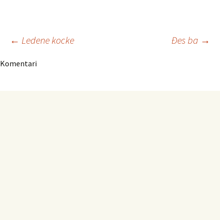
Navigacija
←
Ledene kocke
Đes ba
→
Komentari
članaka