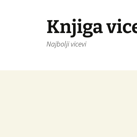
Knjiga vic
Najbolji vicevi
Idi
na
sadržaj