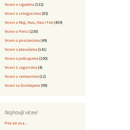
Vicevi o ciganima
(132)
Vicevi o crnogorcima
(83)
Vicevi o Muji, Husi, Hasi i Fati
(459)
Vicevi o Perici
(230)
Vicevi o piroćancima
(49)
Vicevi o plavušama
(141)
Vicevi o policajcima
(100)
Vicevi o zagorcima
(4)
Vicevi o zemuncima
(12)
Vicevi sa životinjama
(99)
Najnoviji vicevi
Pita sin oca…