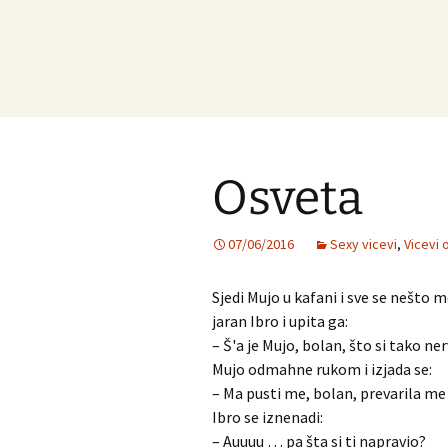
Osveta
07/06/2016
Sexy vicevi
,
Vicevi o
Sjedi Mujo u kafani i sve se nešto 
jaran Ibro i upita ga:
– Š'a je Mujo, bolan, što si tako n
Mujo odmahne rukom i izjada se:
– Ma pusti me, bolan, prevarila me 
Ibro se iznenadi:
– Auuuu … pa šta si ti napravio?