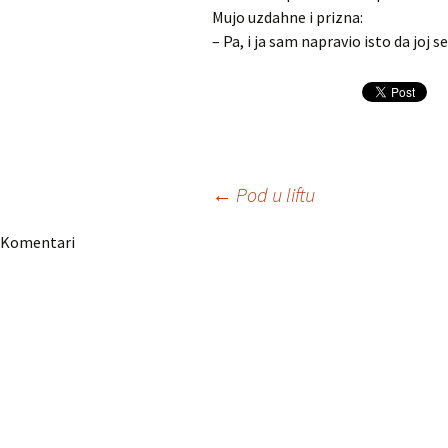
Mujo uzdahne i prizna:
– Pa, i ja sam napravio isto da joj 
Navigacija
←
Pod u liftu
Komentari
članaka