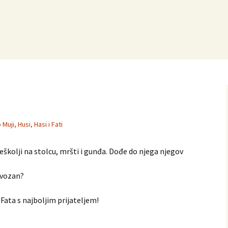
 Muji, Husi, Hasi i Fati
meškolji na stolcu, mršti i gunđa. Dođe do njega njegov
ervozan?
Fata s najboljim prijateljem!