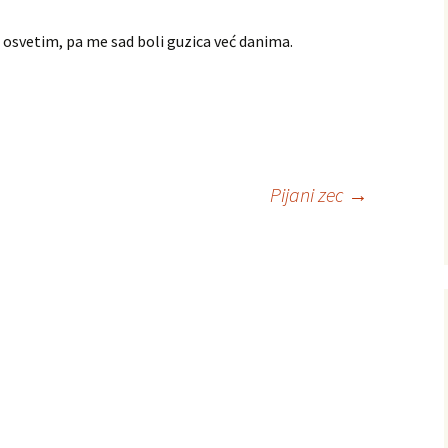
se osvetim, pa me sad boli guzica već danima.
Pijani zec
→