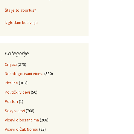
Šta je to abortus?
Izgledam ko svinja
Kategorije
Crnjaci
(279)
Nekategorisani vicevi
(530)
Pitalice
(302)
Politički vicevi
(50)
Posteri
(1)
Sexy vicevi
(708)
Vicevi o bosancima
(208)
Vicevi o Čak Norisu
(28)