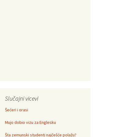
Slučajni vicevi
Šećeri i orasi
Mujo dobio vizu za Englesku
Šta zemunski studenti najčešće polažu?