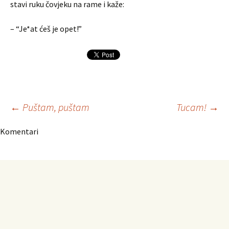
stavi ruku čovjeku na rame i kaže:
– “Je*at ćeš je opet!”
Navigacija
←
Puštam, puštam
Tucam!
→
Komentari
članaka