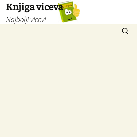
Knjiga viceva
Najbolji vicevi
Idi
Pretrag
na
sadržaj