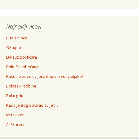
Najnoviji vicevi
Pita sin oca…
Okruglo
Luksuz političara
Politička obećanja
Kako se zove cvijeće koje ne voli poljake?
Dolazak rodbine
Bol u grlu
Kada je Bog stvarao svijet …
Mrtav konj
AliExpress