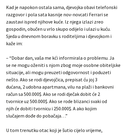
Kad je napokon ostala sama, djevojka obavi telefonski
razgovor i pola sata kasnije nov-novcati Ferrari se
zaustavi ispred njihove kuće. Iz njega izlazi zreo
gospodin, obučen u vrlo skupo odijelo i ulazi u kuću.
Sjeda u dnevnom boravku s roditeljima i djevojkom i
kaže im:
– “Dobar dan, vaša me kći informirala o problemu. Ja
se ne mogu oženiti s njom zbog moje osobne obiteljske
situacije, ali mogu preuzeti odgovornost i poduzeti
nešto. Ako se rodi djevojčica, prepisat ću joj 3
dućana, 2 udobna apartmana, vilu na plaži i bankovni
račun sa 500.000$. Ako se rodi dječak dobit će 2
tvornice uz 500.000$. Ako se rode blizanci svaki od
njih će dobiti tvornicu i 250.000$. A ako kojim
slučajem dođe do pobačaja…”
U tom trenutku otac koji je šutio cijelo vrijeme,