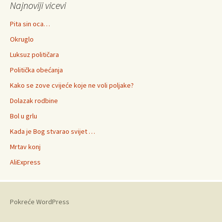
Najnoviji vicevi
Pita sin oca…
Okruglo
Luksuz političara
Politička obećanja
Kako se zove cvijeće koje ne voli poljake?
Dolazak rodbine
Bol u grlu
Kada je Bog stvarao svijet …
Mrtav konj
AliExpress
Pokreće WordPress