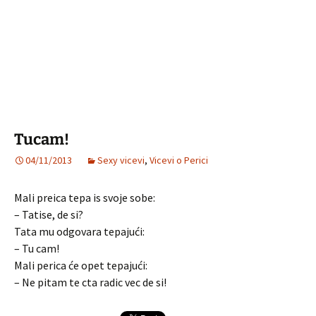
Tucam!
04/11/2013
Sexy vicevi
,
Vicevi o Perici
Mali preica tepa is svoje sobe:
– Tatise, de si?
Tata mu odgovara tepajući:
– Tu cam!
Mali perica će opet tepajući:
– Ne pitam te cta radic vec de si!