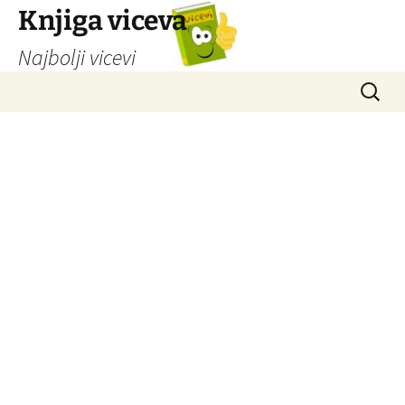
Knjiga viceva
Najbolji vicevi
Idi
Pretrag
na
sadržaj