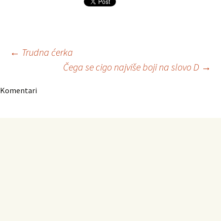
Navigacija
←
Trudna ćerka
Čega se cigo najviše boji na slovo D
→
članaka
Komentari