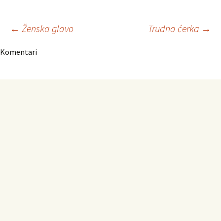
Navigacija
←
Ženska glavo
Trudna ćerka
→
Komentari
članaka