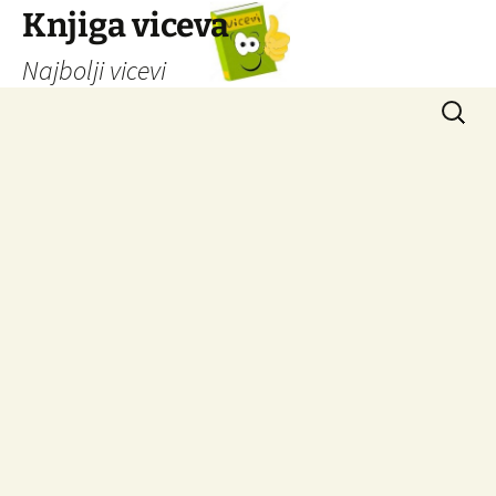
Knjiga viceva
Najbolji vicevi
Idi
Pretrag
na
sadržaj