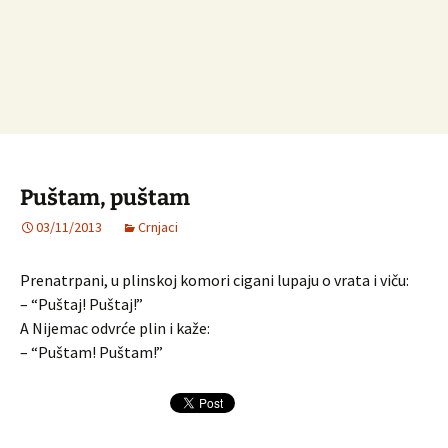
Puštam, puštam
03/11/2013
Crnjaci
Prenatrpani, u plinskoj komori cigani lupaju o vrata i viču:
– “Puštaj! Puštaj!”
A Nijemac odvrće plin i kaže:
– “Puštam! Puštam!”