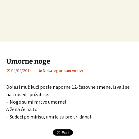
Umorne noge
04/04/2014
Nekategorisani vicevi
Dolazi muž kući posle naporne 12-časovne smene, izvali se
na trosed i požali se:
– Noge su mi mrtve umorne!
A žena će na to:
– Sudeći po mirisu, umrle su pre tri dana!