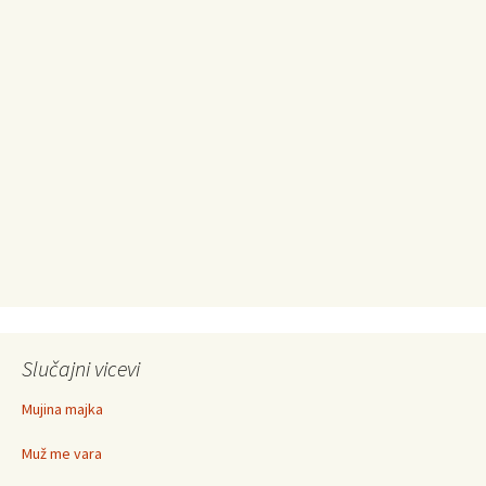
Slučajni vicevi
Mujina majka
Muž me vara