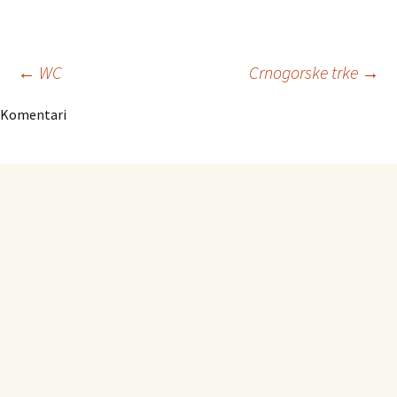
Navigacija
←
WC
Crnogorske trke
→
Komentari
članaka