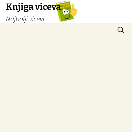
Knjiga viceva
Najbolji vicevi
Idi
Pretrag
na
sadržaj