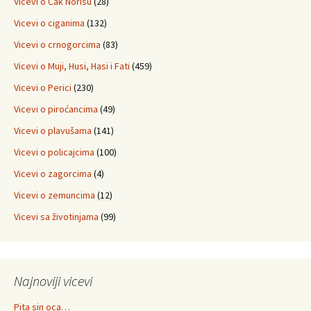
Vicevi o Čak Norisu
(28)
Vicevi o ciganima
(132)
Vicevi o crnogorcima
(83)
Vicevi o Muji, Husi, Hasi i Fati
(459)
Vicevi o Perici
(230)
Vicevi o piroćancima
(49)
Vicevi o plavušama
(141)
Vicevi o policajcima
(100)
Vicevi o zagorcima
(4)
Vicevi o zemuncima
(12)
Vicevi sa životinjama
(99)
Najnoviji vicevi
Pita sin oca…