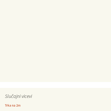
Slučajni vicevi
Trka na 2m