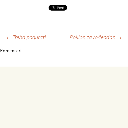
Navigacija
←
Treba pogurati
Poklon za rođendan
→
Komentari
članaka