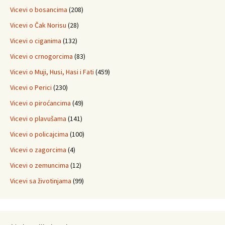
Vicevi o bosancima
(208)
Vicevi o Čak Norisu
(28)
Vicevi o ciganima
(132)
Vicevi o crnogorcima
(83)
Vicevi o Muji, Husi, Hasi i Fati
(459)
Vicevi o Perici
(230)
Vicevi o piroćancima
(49)
Vicevi o plavušama
(141)
Vicevi o policajcima
(100)
Vicevi o zagorcima
(4)
Vicevi o zemuncima
(12)
Vicevi sa životinjama
(99)