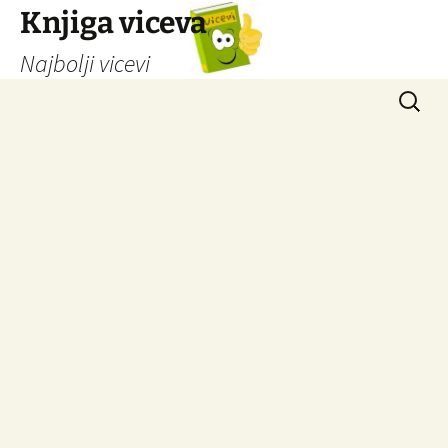
Knjiga viceva
Najbolji vicevi
Idi
Pretrag
na
sadržaj