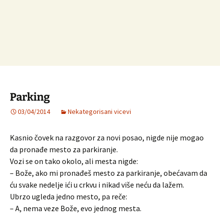
Parking
03/04/2014
Nekategorisani vicevi
Kasnio čovek na razgovor za novi posao, nigde nije mogao
da pronađe mesto za parkiranje.
Vozi se on tako okolo, ali mesta nigde:
– Bože, ako mi pronađeš mesto za parkiranje, obećavam da
ću svake nedelje ići u crkvu i nikad više neću da lažem.
Ubrzo ugleda jedno mesto, pa reče:
– A, nema veze Bože, evo jednog mesta.