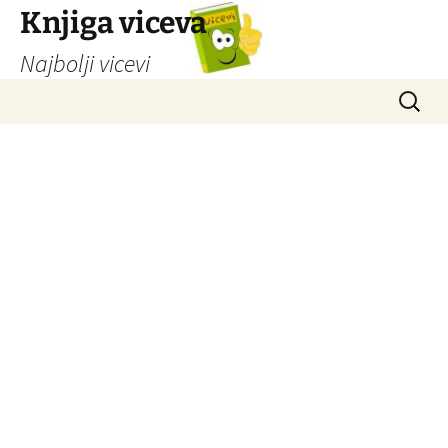
Knjiga viceva
Najbolji vicevi
Idi
Pretrag
na
sadržaj