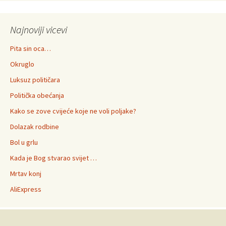
Najnoviji vicevi
Pita sin oca…
Okruglo
Luksuz političara
Politička obećanja
Kako se zove cvijeće koje ne voli poljake?
Dolazak rodbine
Bol u grlu
Kada je Bog stvarao svijet …
Mrtav konj
AliExpress