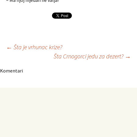
– Ma njoj nijedan ne valja!
Navigacija
←
Šta je vrhunac krize?
Šta Crnogorci jedu za dezert?
→
članaka
Komentari