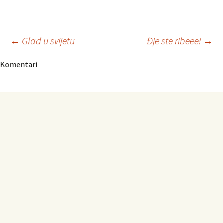
Navigacija
←
Glad u svijetu
Đje ste ribeee!
→
Komentari
članaka