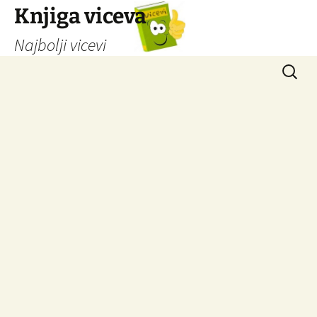
Knjiga viceva
Najbolji vicevi
Idi
Pretrag
na
sadržaj