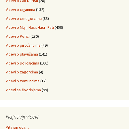
Vicevi o Čak Norisu
(28)
Vicevi o ciganima
(132)
Vicevi o crnogorcima
(83)
Vicevi o Muji, Husi, Hasi i Fati
(459)
Vicevi o Perici
(230)
Vicevi o piroćancima
(49)
Vicevi o plavušama
(141)
Vicevi o policajcima
(100)
Vicevi o zagorcima
(4)
Vicevi o zemuncima
(12)
Vicevi sa životinjama
(99)
Najnoviji vicevi
Pita sin oca…