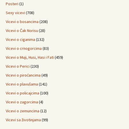
Posteri
(1)
Sexy vicevi
(708)
Vicevi o bosancima
(208)
Vicevi o Čak Norisu
(28)
Vicevi o ciganima
(132)
Vicevi o crnogorcima
(83)
Vicevi o Muji, Husi, Hasi i Fati
(459)
Vicevi o Perici
(230)
Vicevi o piroćancima
(49)
Vicevi o plavušama
(141)
Vicevi o policajcima
(100)
Vicevi o zagorcima
(4)
Vicevi o zemuncima
(12)
Vicevi sa životinjama
(99)