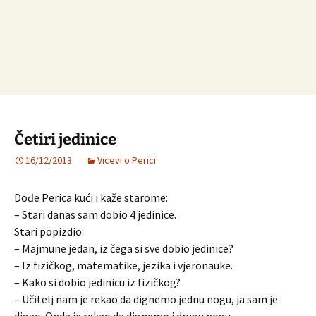
Četiri jedinice
16/12/2013
Vicevi o Perici
Dođe Perica kući i kaže starome:
– Stari danas sam dobio 4 jedinice.
Stari popizdio:
– Majmune jedan, iz čega si sve dobio jedinice?
– Iz fizičkog, matematike, jezika i vjeronauke.
– Kako si dobio jedinicu iz fizičkog?
– Učitelj nam je rekao da dignemo jednu nogu, ja sam je