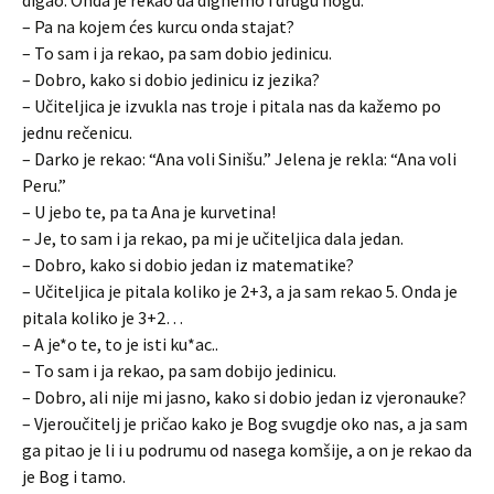
digao. Onda je rekao da dignemo i drugu nogu.
– Pa na kojem ćes kurcu onda stajat?
– To sam i ja rekao, pa sam dobio jedinicu.
– Dobro, kako si dobio jedinicu iz jezika?
– Učiteljica je izvukla nas troje i pitala nas da kažemo po
jednu rečenicu.
– Darko je rekao: “Ana voli Sinišu.” Jelena je rekla: “Ana voli
Peru.”
– U jebo te, pa ta Ana je kurvetina!
– Je, to sam i ja rekao, pa mi je učiteljica dala jedan.
– Dobro, kako si dobio jedan iz matematike?
– Učiteljica je pitala koliko je 2+3, a ja sam rekao 5. Onda je
pitala koliko je 3+2…
– A je*o te, to je isti ku*ac..
– To sam i ja rekao, pa sam dobijo jedinicu.
– Dobro, ali nije mi jasno, kako si dobio jedan iz vjeronauke?
– Vjeroučitelj je pričao kako je Bog svugdje oko nas, a ja sam
ga pitao je li i u podrumu od nasega komšije, a on je rekao da
je Bog i tamo.