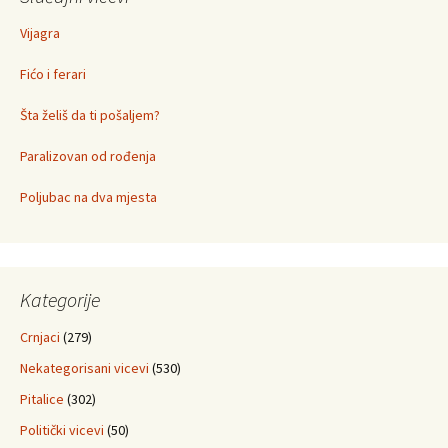
Vijagra
Fićo i ferari
Šta želiš da ti pošaljem?
Paralizovan od rođenja
Poljubac na dva mjesta
Kategorije
Crnjaci
(279)
Nekategorisani vicevi
(530)
Pitalice
(302)
Politički vicevi
(50)