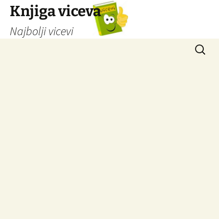
Knjiga viceva
Najbolji vicevi
Idi
Pretrag
na
sadržaj