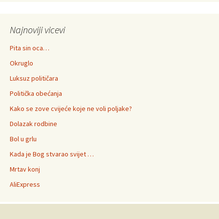
Najnoviji vicevi
Pita sin oca…
Okruglo
Luksuz političara
Politička obećanja
Kako se zove cvijeće koje ne voli poljake?
Dolazak rodbine
Bol u grlu
Kada je Bog stvarao svijet …
Mrtav konj
AliExpress