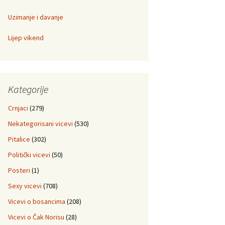
Uzimanje i davanje
Lijep vikend
Kategorije
Crnjaci
(279)
Nekategorisani vicevi
(530)
Pitalice
(302)
Politički vicevi
(50)
Posteri
(1)
Sexy vicevi
(708)
Vicevi o bosancima
(208)
Vicevi o Čak Norisu
(28)