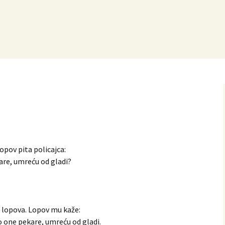
opov pita policajca:
are, umreću od gladi?
g lopova. Lopov mu kaže:
 one pekare, umreću od gladi.