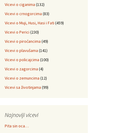
Vicevi o ciganima
(132)
Vicevi o crnogorcima
(83)
Vicevi o Muji, Husi, Hasi i Fati
(459)
Vicevi o Perici
(230)
Vicevi o piroćancima
(49)
Vicevi o plavušama
(141)
Vicevi o policajcima
(100)
Vicevi o zagorcima
(4)
Vicevi o zemuncima
(12)
Vicevi sa životinjama
(99)
Najnoviji vicevi
Pita sin oca…