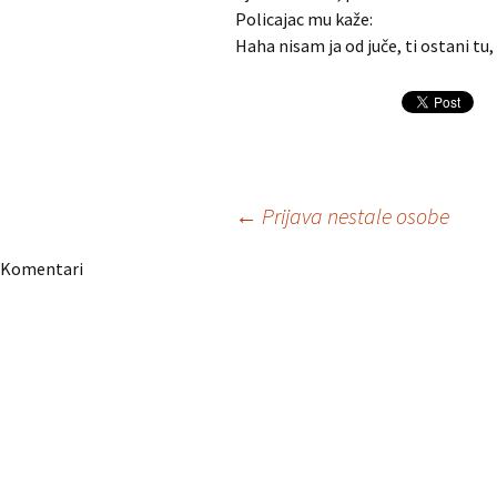
Policajac mu kaže:
Haha nisam ja od juče, ti ostani tu, a
Navigacija
←
Prijava nestale osobe
Komentari
članaka