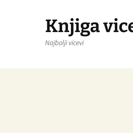
Knjiga vic
Najbolji vicevi
Idi
na
sadržaj