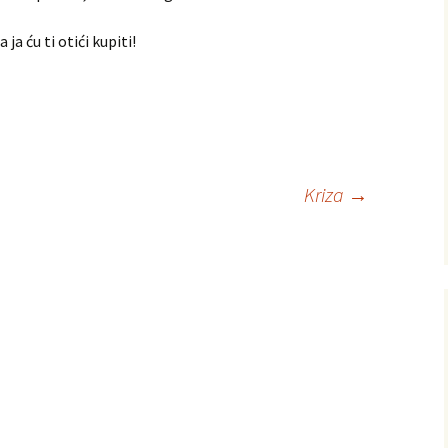
 ja ću ti otići kupiti!
Kriza
→