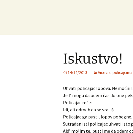
Iskustvo!
14/12/2013
Vicevi o policajcima
Uhvati policajac lopova. Nemoćni l
Je l’ mogu da odem čas do one pek
Policajac reče:
Idi, ali odmah da se vratiš.
Policajac ga pusti, lopov pobegne.
Sutradan isti policajac uhvati isto
Ajd’ molim te, pusti me da odem do