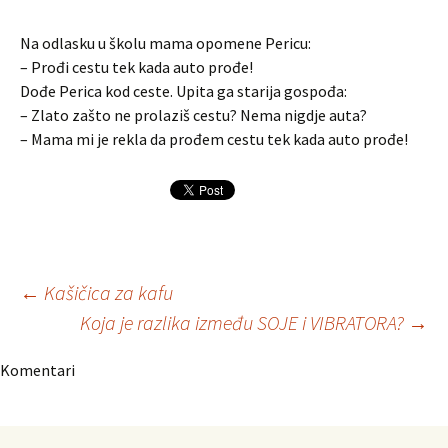
Na odlasku u školu mama opomene Pericu:
– Prođi cestu tek kada auto prođe!
Dođe Perica kod ceste. Upita ga starija gospođa:
– Zlato zašto ne prolaziš cestu? Nema nigdje auta?
– Mama mi je rekla da prođem cestu tek kada auto prođe!
Navigacija
←
Kašičica za kafu
Koja je razlika između SOJE i VIBRATORA?
→
članaka
Komentari