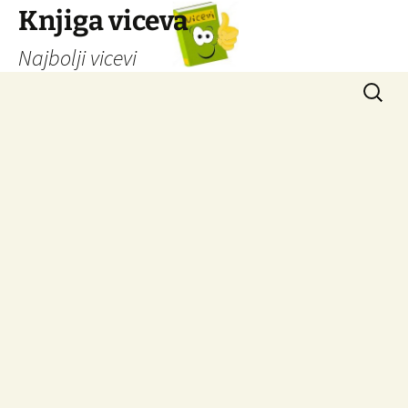
Knjiga viceva
Najbolji vicevi
Idi
Pretrag
na
sadržaj