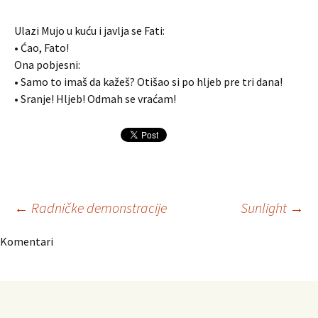
Ulazi Mujo u kuću i javlja se Fati:
• Ćao, Fato!
Ona pobjesni:
• Samo to imaš da kažeš? Otišao si po hljeb pre tri dana!
• Sranje! Hljeb! Odmah se vraćam!
Navigacija
←
Radničke demonstracije
Sunlight
→
Komentari
članaka