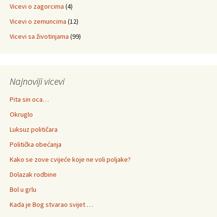
Vicevi o zagorcima
(4)
Vicevi o zemuncima
(12)
Vicevi sa životinjama
(99)
Najnoviji vicevi
Pita sin oca…
Okruglo
Luksuz političara
Politička obećanja
Kako se zove cvijeće koje ne voli poljake?
Dolazak rodbine
Bol u grlu
Kada je Bog stvarao svijet …