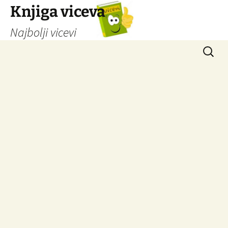
Knjiga viceva
Najbolji vicevi
Idi
Pretrag
na
sadržaj