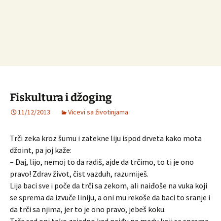
Fiskultura i džoging
11/12/2013
Vicevi sa životinjama
Trči zeka kroz šumu i zatekne liju ispod drveta kako mota
džoint, pa joj kaže:
– Daj, lijo, nemoj to da radiš, ajde da trčimo, to ti je ono
pravo! Zdrav život, čist vazduh, razumiješ.
Lija baci sve i poče da trči sa zekom, ali naiđoše na vuka koji
se sprema da izvuče liniju, a oni mu rekoše da baci to sranje i
da trči sa njima, jer to je ono pravo, jebeš koku.