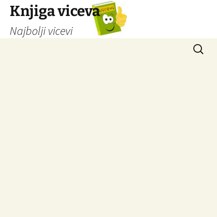
Knjiga viceva
Najbolji vicevi
Idi
Pretrag
na
sadržaj