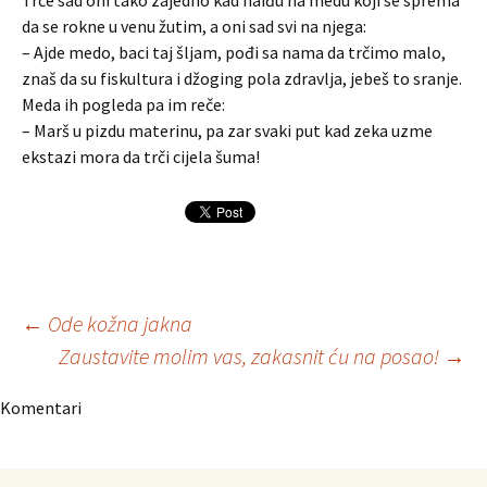
Trče sad oni tako zajedno kad naiđu na medu koji se sprema
da se rokne u venu žutim, a oni sad svi na njega:
– Ajde medo, baci taj šljam, pođi sa nama da trčimo malo,
znaš da su fiskultura i džoging pola zdravlja, jebeš to sranje.
Meda ih pogleda pa im reče:
– Marš u pizdu materinu, pa zar svaki put kad zeka uzme
ekstazi mora da trči cijela šuma!
Navigacija
←
Ode kožna jakna
Zaustavite molim vas, zakasnit ću na posao!
→
članaka
Komentari