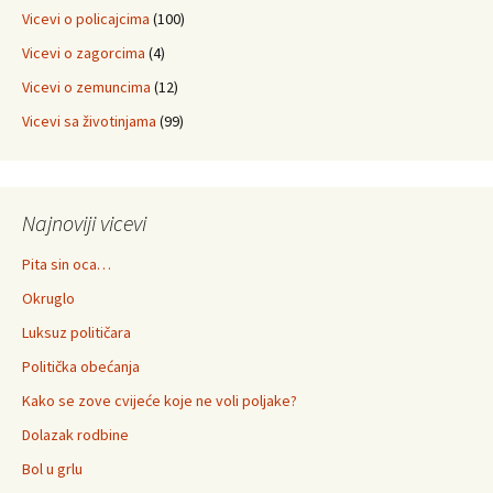
Vicevi o policajcima
(100)
Vicevi o zagorcima
(4)
Vicevi o zemuncima
(12)
Vicevi sa životinjama
(99)
Najnoviji vicevi
Pita sin oca…
Okruglo
Luksuz političara
Politička obećanja
Kako se zove cvijeće koje ne voli poljake?
Dolazak rodbine
Bol u grlu