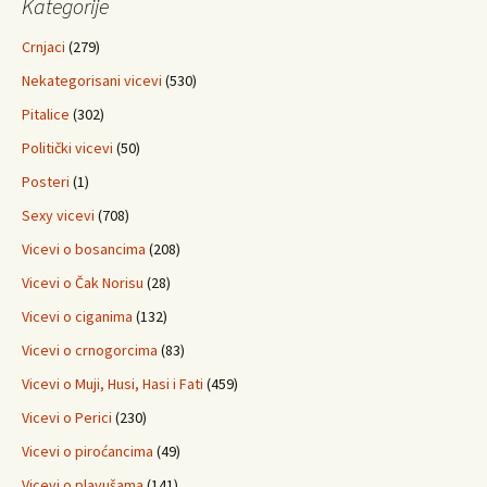
Kategorije
Crnjaci
(279)
Nekategorisani vicevi
(530)
Pitalice
(302)
Politički vicevi
(50)
Posteri
(1)
Sexy vicevi
(708)
Vicevi o bosancima
(208)
Vicevi o Čak Norisu
(28)
Vicevi o ciganima
(132)
Vicevi o crnogorcima
(83)
Vicevi o Muji, Husi, Hasi i Fati
(459)
Vicevi o Perici
(230)
Vicevi o piroćancima
(49)
Vicevi o plavušama
(141)