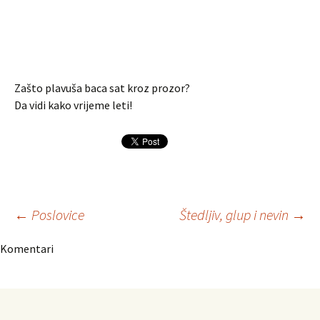
Zašto plavuša baca sat kroz prozor?
Da vidi kako vrijeme leti!
Navigacija
←
Poslovice
Štedljiv, glup i nevin
→
Komentari
članaka