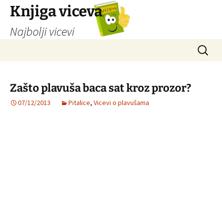
Knjiga viceva
Najbolji vicevi
Idi
Pretrag
na
sadržaj
Zašto plavuša baca sat kroz prozor?
07/12/2013
Pitalice
,
Vicevi o plavušama