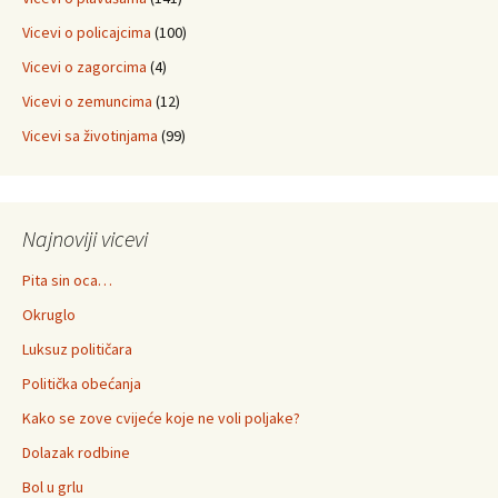
Vicevi o policajcima
(100)
Vicevi o zagorcima
(4)
Vicevi o zemuncima
(12)
Vicevi sa životinjama
(99)
Najnoviji vicevi
Pita sin oca…
Okruglo
Luksuz političara
Politička obećanja
Kako se zove cvijeće koje ne voli poljake?
Dolazak rodbine
Bol u grlu